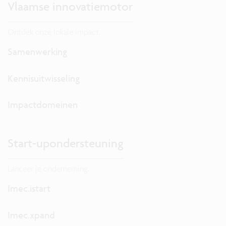
Vlaamse innovatiemotor
Ontdek onze lokale impact.
Samenwerking
Kennisuitwisseling
Impactdomeinen
Start-upondersteuning
Lanceer je onderneming.
Imec.istart
Imec.xpand