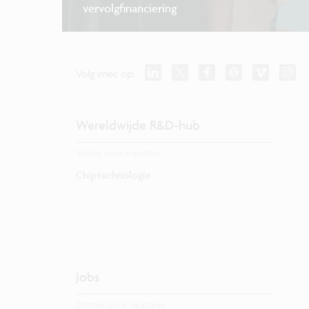
vervolgfinanciering
Volg imec op:
Wereldwijde R&D-hub
Verken onze expertise.
Chiptechnologie
Jobs
Ontdek onze vacatures.