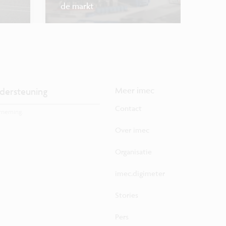
de markt
doorgro
dersteuning
Meer imec
Contact
rneming.
Over imec
Organisatie
imec.digimeter
Stories
Pers