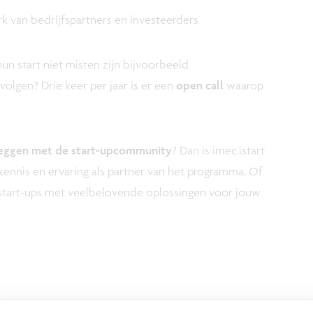
rk van bedrijfspartners en investeerders
hun start niet misten zijn bijvoorbeeld
olgen? Drie keer per jaar is er een
open call
waarop
leggen met de start-upcommunity
? Dan is imec.istart
ennis en ervaring als partner van het programma. Of
 start-ups met veelbelovende oplossingen voor jouw