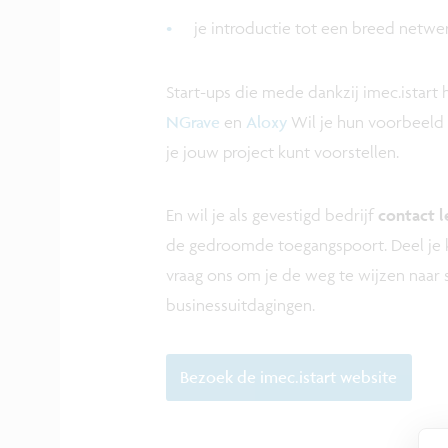
je introductie tot een breed netwe
Start-ups die mede dankzij imec.istart 
NGrave
en
Aloxy
Wil je hun voorbeeld v
je jouw project kunt voorstellen.
En wil je als gevestigd bedrijf
contact 
de gedroomde toegangspoort. Deel je k
vraag ons om je de weg te wijzen naar
businessuitdagingen.
Bezoek de imec.istart website