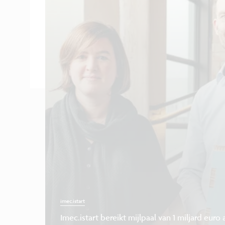
imec.istart
Imec.istart bereikt mijlpaal van 1 miljard eur