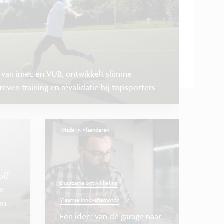
f van imec en VUB, ontwikkelt slimme
even training en revalidatie bij topsporters
Made in Vlaanderen
off
Duurzame ontwikkeling
n
...
Vlaamse innovatiemotor
imec.istart
rm
Een idee: van de garage naar
Nieuw in