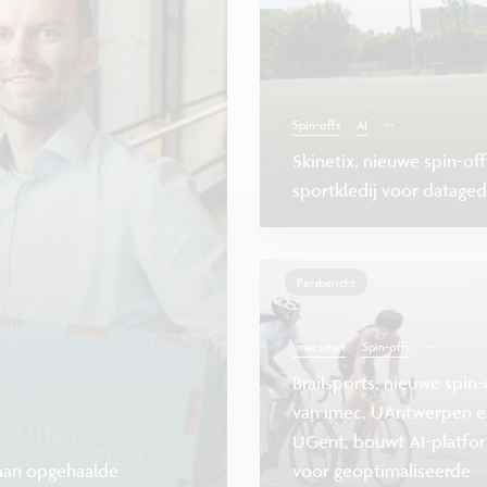
...
Spin-offs
AI
Skinetix, nieuwe spin-of
sportkledij voor datagedr
Persbericht
...
imec.istart
Spin-offs
Brailsports, nieuwe spin-
van imec, UAntwerpen e
UGent, bouwt AI-platfo
o aan opgehaalde
voor geoptimaliseerde