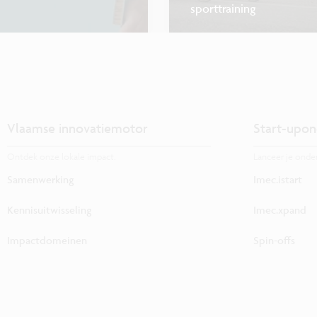
sporttraining
Vlaamse innovatiemotor
Start-upon
Ontdek onze lokale impact.
Lanceer je onde
Samenwerking
Imec.istart
Kennisuitwisseling
Imec.xpand
Impactdomeinen
Spin-offs