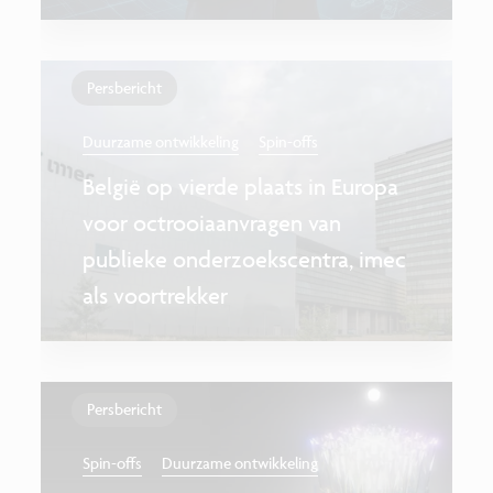
Persbericht
Duurzame ontwikkeling
Spin-offs
België op vierde plaats in Europa
voor octrooiaanvragen van
publieke onderzoekscentra, imec
als voortrekker
Persbericht
Spin-offs
Duurzame ontwikkeling