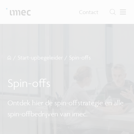
Contact
/
Start-upbegeleider
/
Spin-offs
Spin-offs
Ontdek hier de spin-offstrategie en alle
spin-offbedrijven van imec.