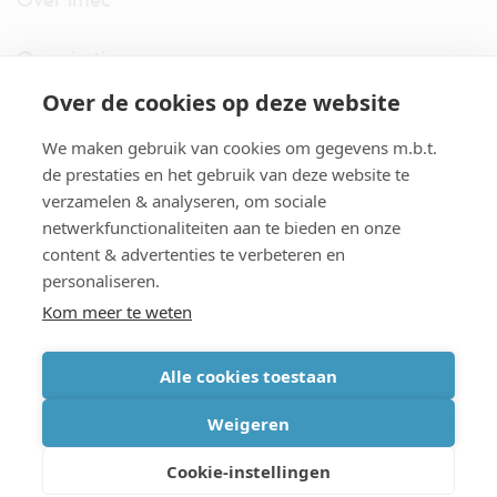
Organisatie
Over de cookies op deze website
imec.digimeter
We maken gebruik van cookies om gegevens m.b.t.
Stories
de prestaties en het gebruik van deze website te
verzamelen & analyseren, om sociale
netwerkfunctionaliteiten aan te bieden en onze
Pers
content & advertenties te verbeteren en
personaliseren.
Nieuwsbrief
Kom meer te weten
Alle cookies toestaan
cookiebeleid
|
disclaimer
|
imec international
|
privacyverklaring
|
Weigeren
algemene voorwaarden verkoop/aankoop
Cookie-instellingen