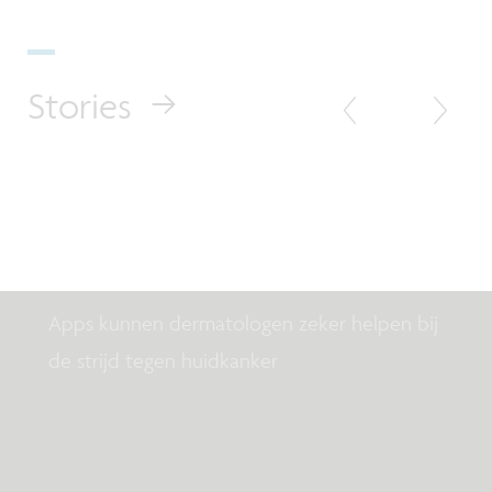
Stories
Column Healthtech
Wanneer is een dermatoloog in
zakformaat goed genoeg?
Apps kunnen dermatologen zeker helpen bij
de strijd tegen huidkanker