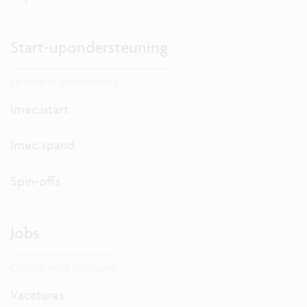
Start-upondersteuning
Lanceer je onderneming.
Imec.istart
Imec.xpand
Spin-offs
Jobs
Ontdek onze vacatures.
Vacatures