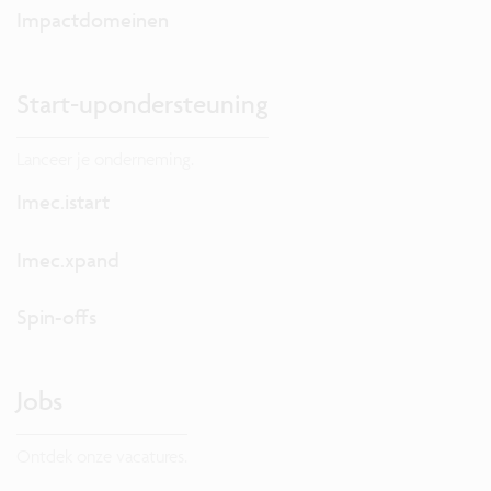
Impactdomeinen
Start-upondersteuning
Lanceer je onderneming.
Imec.istart
Imec.xpand
Spin-offs
Jobs
Ontdek onze vacatures.