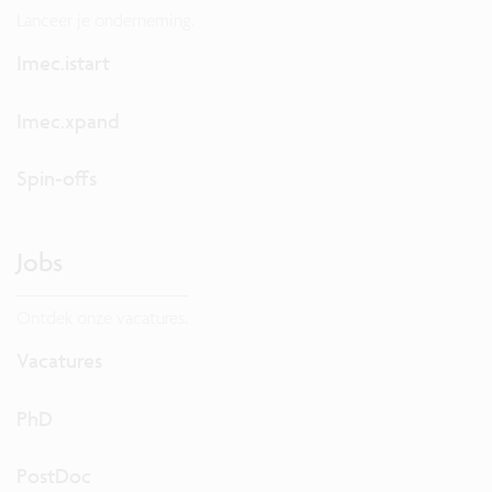
Lanceer je onderneming.
Imec.istart
Imec.xpand
Spin-offs
Jobs
Ontdek onze vacatures.
Vacatures
PhD
PostDoc