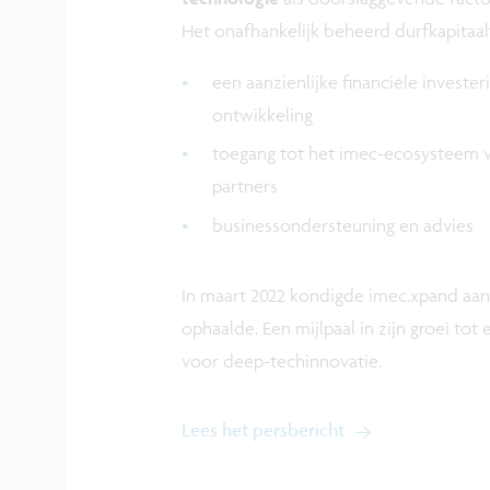
Het onafhankelijk beheerd durfkapitaa
een aanzienlijke financiële invester
ontwikkeling
toegang tot het imec-ecosysteem v
partners
businessondersteuning en advies
In maart 2022 kondigde imec.xpand aan
ophaalde. Een mijlpaal in zijn groei to
voor deep-techinnovatie.
Lees het persbericht