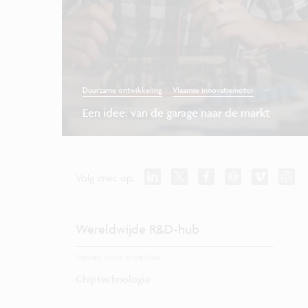
...
Duurzame ontwikkeling
Vlaamse innovatiemotor
Een idee: van de garage naar de markt
Volg imec op:
Wereldwijde R&D-hub
Verken onze expertise.
Chiptechnologie