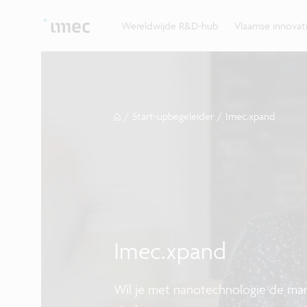
Ontdek hoe imec de krachten bundelt met Vlaams
up? Klop dan aan bij imec.istart.
bedrijven, overheden en universiteiten.
Wereldwijde R&D-hub
Vlaamse innova
/
Start-upbegeleider
/
Imec.xpand
Imec.xpand
Wil je met nanotechnologie de mar