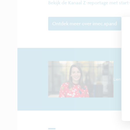
Bekijk de Kanaal Z-reportage met star
Ontdek meer over imec.xpand
Lien Call