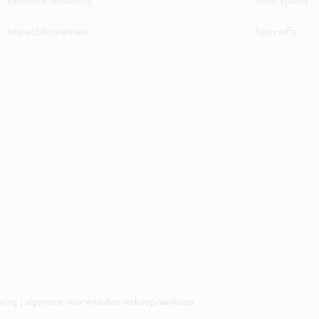
Kennisuitwisseling
Imec.xpand
Impactdomeinen
Spin-offs
aring
|
algemene voorwaarden verkoop/aankoop