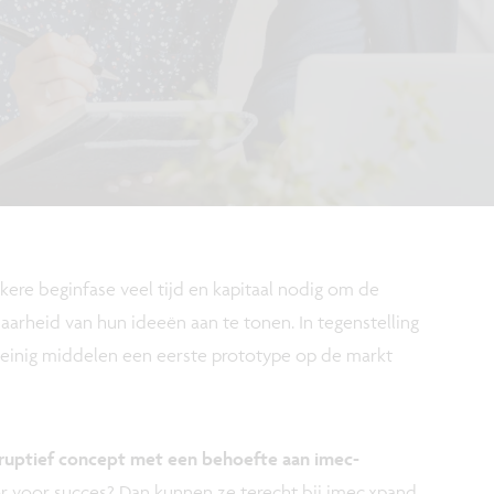
ere beginfase veel tijd en kapitaal nodig om de
arheid van hun ideeën aan te tonen. In tegenstelling
 weinig middelen een eerste prototype op de markt
ruptief concept met een behoefte aan imec-
r voor succes? Dan kunnen ze terecht bij imec.xpand.