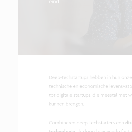
eind.
Deep-techstartups hebben in hun onzek
technische en economische levensvatba
tot digitale startups, die meestal met
kunnen brengen.
Combineren deep-techstarters een
dis
technologie
als doorslaggevende facto