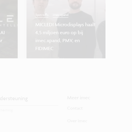
Spin-offs
imec.xpand
Start-upbeg
MICLEDI Microdisplays haalt
 AI
4,5 miljoen euro op bij
Imec.xpa
ar
imec.xpand, PMV, en
invester
FIDIMEC
doorsla
dersteuning
Meer imec
Contact
rneming.
Over imec