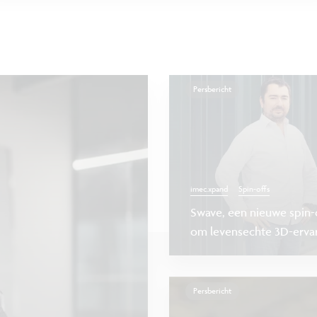
Persbericht
imec.xpand
Spin-offs
Swave, een nieuwe spin-o
om levensechte 3D-ervar
Persbericht