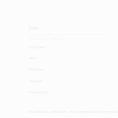
Jobs
Ontdek onze vacatures.
Vacatures
PhD
PostDoc
Student
Internships
cookiebeleid
|
disclaimer
|
imec international
|
privacyverkl