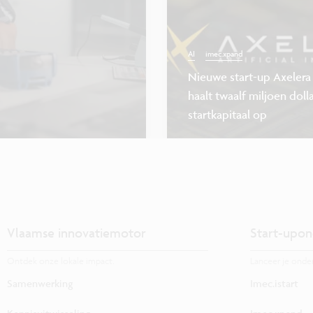
AI
imec.xpand
Nieuwe start-up Axelera
haalt twaalf miljoen doll
startkapitaal op
Vlaamse innovatiemotor
Start-upon
Ontdek onze lokale impact.
Lanceer je onde
Samenwerking
Imec.istart