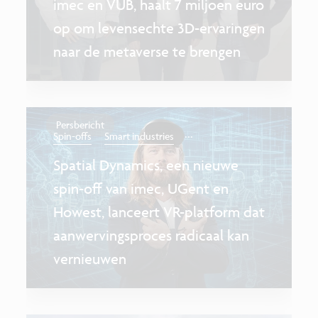
imec en VUB, haalt 7 miljoen euro
op om levensechte 3D-ervaringen
naar de metaverse te brengen
Persbericht
...
Spin-offs
Smart industries
Spatial Dynamics, een nieuwe
spin-off van imec, UGent en
Howest, lanceert VR-platform dat
aanwervingsproces radicaal kan
vernieuwen