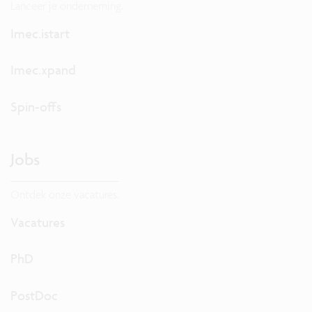
Lanceer je onderneming.
Imec.istart
Imec.xpand
Spin-offs
Jobs
Ontdek onze vacatures.
Vacatures
PhD
PostDoc