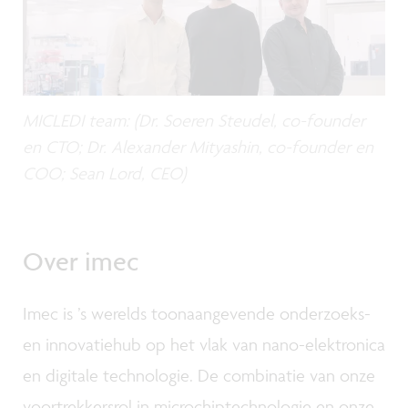
MICLEDI team: (Dr. Soeren Steudel, co-founder
en CTO; Dr. Alexander Mityashin, co-founder en
COO; Sean Lord, CEO)
Over imec
Imec is ’s werelds toonaangevende onderzoeks-
en innovatiehub op het vlak van nano-elektronica
en digitale technologie. De combinatie van onze
voortrekkersrol in microchiptechnologie en onze