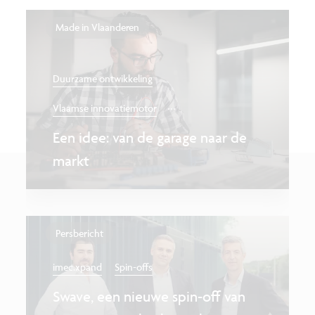
Made in Vlaanderen
Duurzame ontwikkeling
...
Vlaamse innovatiemotor
Een idee: van de garage naar de
markt
Persbericht
imec.xpand
Spin-offs
Swave, een nieuwe spin-off van