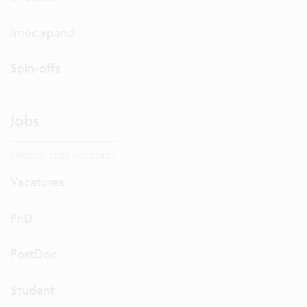
Imec.xpand
Spin-offs
Jobs
Ontdek onze vacatures.
Vacatures
PhD
PostDoc
Student