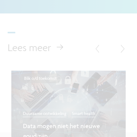
Lees meer
Blik o/d toekomst
...
Duurzame ontwikkeling
Smart health
Data mogen niet het nieuwe
goud zijn