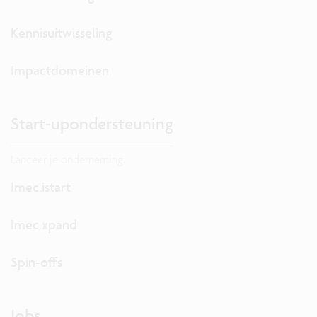
Kennisuitwisseling
Impactdomeinen
Start-upondersteuning
Lanceer je onderneming.
Imec.istart
Imec.xpand
Spin-offs
Jobs