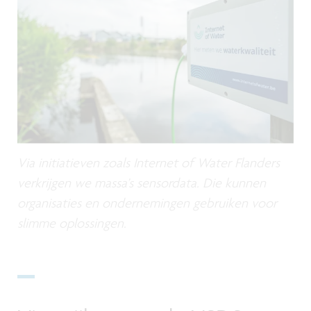
Via initiatieven zoals Internet of Water Flanders
verkrijgen we massa’s sensordata. Die kunnen
organisaties en ondernemingen gebruiken voor
slimme oplossingen.