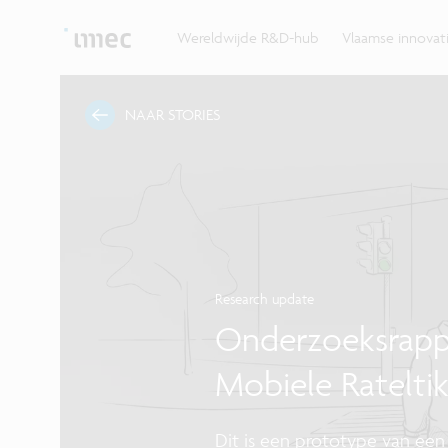
Ontdek hoe imec de krachten bundelt met Vlaams
up? Klop dan aan bij imec.istart.
bedrijven, overheden en universiteiten.
Wereldwijde R&D-hub
Vlaamse innova
NAAR STORIES
Research update
Onderzoeksrappo
Mobiele Ratelti
Dit is een prototype van een