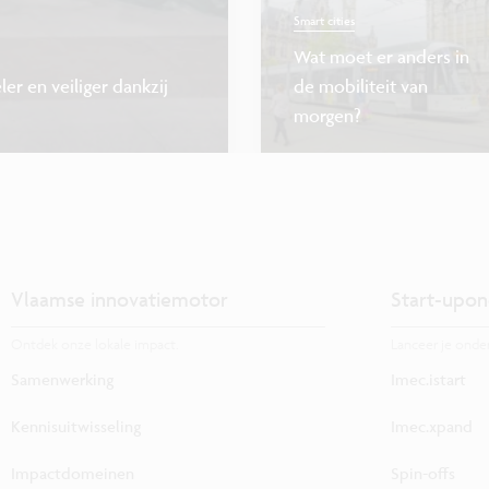
Smart cities
Wat moet er anders in
er en veiliger dankzij
de mobiliteit van
morgen?
Vlaamse innovatiemotor
Start-upon
Ontdek onze lokale impact.
Lanceer je onde
Samenwerking
Imec.istart
Kennisuitwisseling
Imec.xpand
Impactdomeinen
Spin-offs