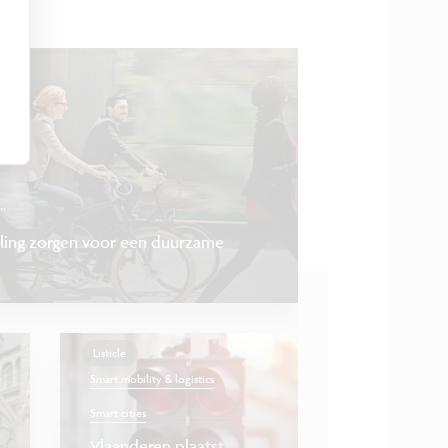
Blog
..
eling zorgen voor een duurzame
Listicle
Smart mobility & logistics
Smart cities
Vlaanderen plaatst