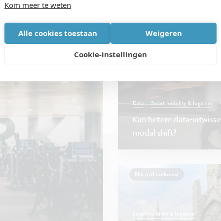
Kom meer te weten
Alle cookies toestaan
Weigeren
Blog
Cookie-instellingen
.
Data
Smart mobility & logistics
Kan betere data-uitwiss
modal shift?
Blik o/d toekomst
Smart mobility & logistics