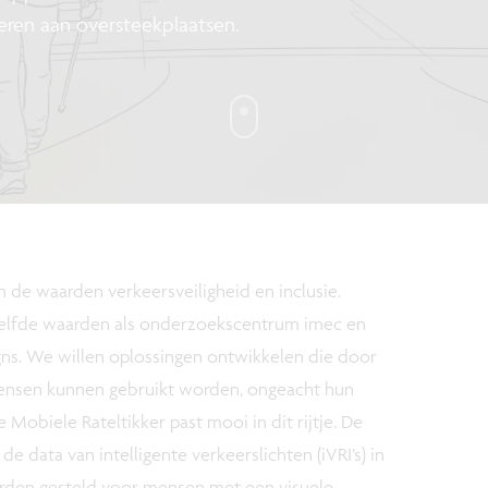
teren aan oversteekplaatsen.
n de waarden verkeersveiligheid en inclusie.
elfde waarden als onderzoekscentrum imec en
gns. We willen oplossingen ontwikkelen die door
ensen kunnen gebruikt worden, ongeacht hun
 Mobiele Rateltikker past mooi in dit rijtje. De
de data van intelligente verkeerslichten (iVRI’s) in
rden gesteld voor mensen met een visuele