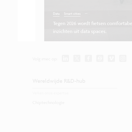
...
Data
Smart cities
Tegen 2026 wordt fietsen comfortabel
inzichten uit data spaces.
Volg imec op:
Wereldwijde R&D-hub
Verken onze expertise.
Chiptechnologie