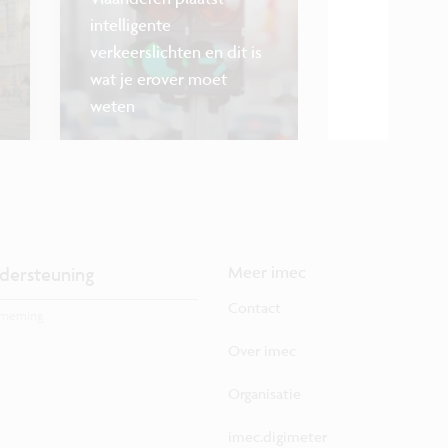
intelligente
verkeerslichten en dit is
Smart cities
Smart mobi
wat je erover moet
weten
Onze mobiliteit i
dersteuning
Meer imec
Contact
rneming.
Over imec
Organisatie
imec.digimeter