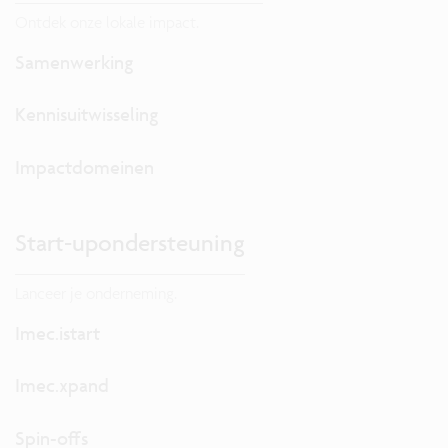
Ontdek onze lokale impact.
Samenwerking
Kennisuitwisseling
Impactdomeinen
Start-upondersteuning
Lanceer je onderneming.
Imec.istart
Imec.xpand
Spin-offs