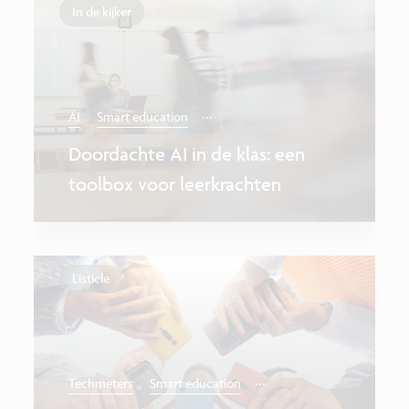
In de kijker
...
AI
Smart education
Doordachte AI in de klas: een
toolbox voor leerkrachten
Listicle
...
Techmeters
Smart education