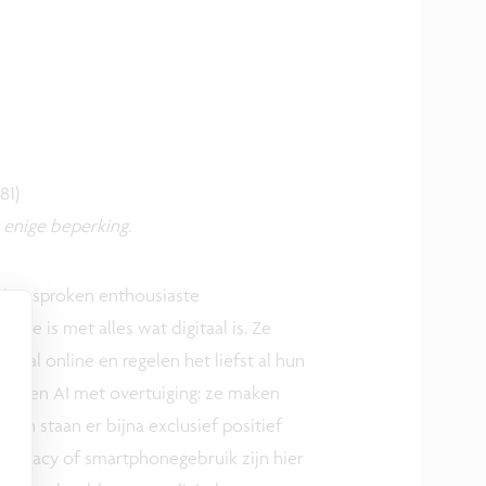
.81)
r enige beperking.
 uitgesproken enthousiaste
mee is met alles wat digitaal is. Ze
saal online en regelen het liefst al hun
marmen AI met overtuiging: ze maken
I en staan er bijna exclusief positief
privacy of smartphonegebruik zijn hier