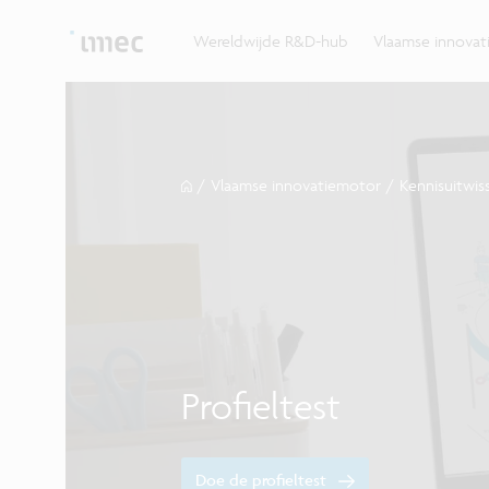
Ontdek hoe imec de krachten bundelt met Vlaams
up? Klop dan aan bij imec.istart.
bedrijven, overheden en universiteiten.
Wereldwijde R&D-hub
Vlaamse innova
/
Vlaamse innovatiemotor
/
Kennisuitwiss
Profieltest
Doe de profieltest