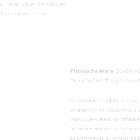
 — maar blijven kritisch over
adoxen blijven ze een
‘
Platonische relatie
’ (20.68%, +0
Digital by birth’ ≠ ’Digital by na
De ‘Platonische relatie’ is een j
smartphone en sociale media. Z
vaak op gevoelens van afhankeli
tijdverlies. Hoewel ze basisvaa
zelfvertrouwen en ervaren ze s