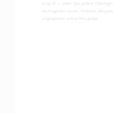
in op AI — vaker dan andere Vlamingen
de mogelijke risico’s. Ondanks alle par
uitgesproken online‑first groep.