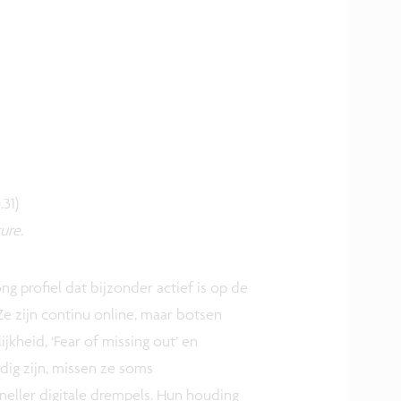
.31)
ture.
ong profiel dat bijzonder actief is op de
e zijn continu online, maar botsen
jkheid, ‘Fear of missing out’ en
rdig zijn, missen ze soms
neller digitale drempels. Hun houding