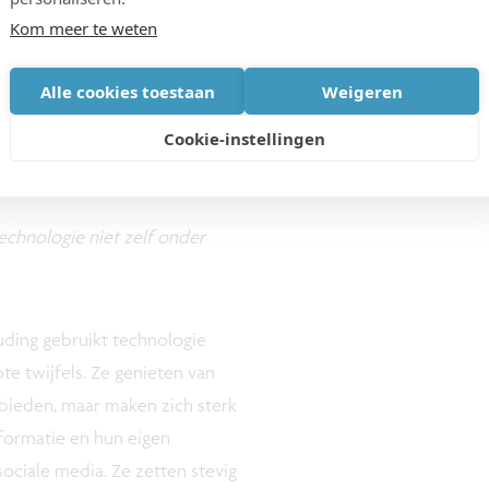
amper aanwezig. Dit profiel is 
Kom meer te weten
voorloper die digitalisering vo
Alle cookies toestaan
Weigeren
Cookie-instellingen
echnologie niet zelf onder
ouding gebruikt technologie
ote twijfels. Ze genieten van
 bieden, maar maken zich sterk
nformatie en hun eigen
ociale media. Ze zetten stevig