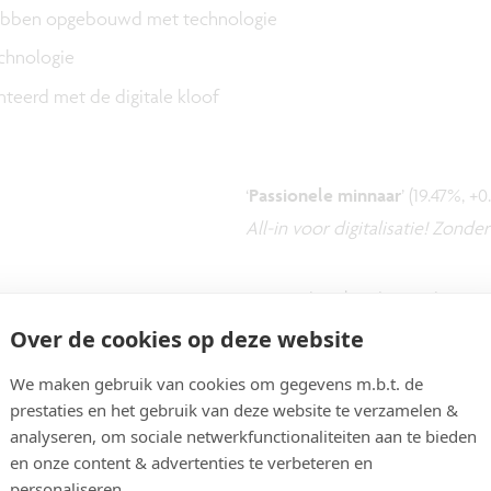
n hebben opgebouwd met technologie
chnologie
teerd met de digitale kloof
‘
Passionele minnaar
’ (19.47%, +0
All-in voor digitalisatie! Zonde
De ‘Passionele minnaar’ is een
technologiegebruiker die volop 
Over de cookies op deze website
streamen intensief, shoppen mas
We maken gebruik van cookies om gegevens m.b.t. de
overheidszaken digitaal. Ze o
prestaties en het gebruik van deze website te verzamelen &
actief gebruik van generatieve A
analyseren, om sociale netwerkfunctionaliteiten aan te bieden
tegenover. Bezorgdheden rond 
en onze content & advertenties te verbeteren en
personaliseren.