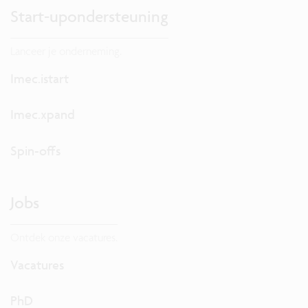
Start-upondersteuning
Lanceer je onderneming.
Imec.istart
Imec.xpand
Spin-offs
Jobs
Ontdek onze vacatures.
Vacatures
PhD