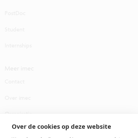
PostDoc
Student
Internships
Meer imec
Contact
Over imec
Organisatie
Over de cookies op deze website
imec.digimeter