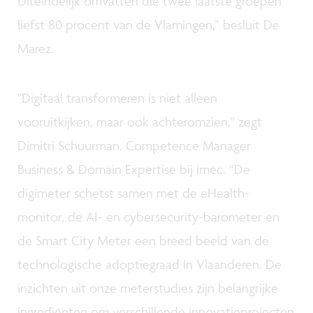
Uiteindelijk omvatten die twee laatste groepen
liefst 80 procent van de Vlamingen,” besluit De
Marez.
"Digitaal transformeren is niet alleen
vooruitkijken, maar ook achteromzien,” zegt
Dimitri Schuurman, Competence Manager
Business & Domain Expertise bij imec. “De
digimeter schetst samen met de eHealth-
monitor, de AI- en cybersecurity-barometer en
de Smart City Meter een breed beeld van de
technologische adoptiegraad in Vlaanderen. De
inzichten uit onze meterstudies zijn belangrijke
ingrediënten om verschillende innovatieprojecten