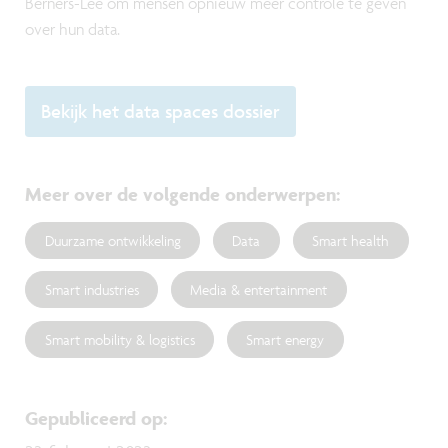
Berners-Lee om mensen opnieuw meer controle te geven
over hun data.
Bekijk het data spaces dossier
Meer over de volgende onderwerpen
:
Duurzame ontwikkeling
Data
Smart health
Smart industries
Media & entertainment
Smart mobility & logistics
Smart energy
Gepubliceerd op
: