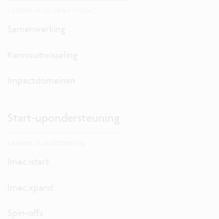
Ontdek onze lokale impact.
Samenwerking
Kennisuitwisseling
Impactdomeinen
Start-upondersteuning
Lanceer je onderneming.
Imec.istart
Imec.xpand
Spin-offs