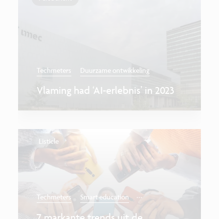
Techmeters
Duurzame ontwikkeling
Vlaming had ‘AI-erlebnis’ in 2023
Listicle
...
Techmeters
Smart education
7 markante trends uit de