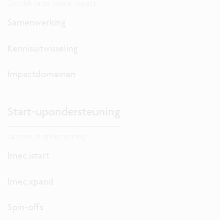
Ontdek onze lokale impact.
Samenwerking
Kennisuitwisseling
Impactdomeinen
Start-upondersteuning
Lanceer je onderneming.
Imec.istart
Imec.xpand
Spin-offs