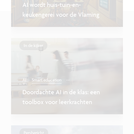
AI wordt huis-tuin-en-
keukengerei voor de Vlaming
In de kijker
...
AI
Smart education
Doordachte AI in de klas: een
toolbox voor leerkrachten
Persbericht