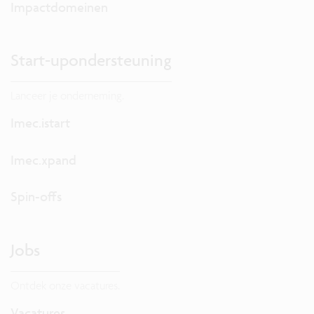
Impactdomeinen
Start-upondersteuning
Lanceer je onderneming.
Imec.istart
Imec.xpand
Spin-offs
Jobs
Ontdek onze vacatures.
Vacatures