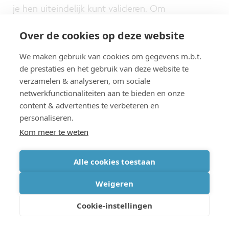
je hen uiteindelijk kunt valideren. Om
vooringenomenheden of subjectieve analyses te
Over de cookies op deze website
voorkomen, raden we je aan om
We maken gebruik van cookies om gegevens m.b.t.
onderzoeksvragen te formuleren die duidelijk
de prestaties en het gebruik van deze website te
beschrijven welk resultaat je verwacht:
verzamelen & analyseren, om sociale
netwerkfunctionaliteiten aan te bieden en onze
zogenaamde hypothesen.
content & advertenties te verbeteren en
personaliseren.
Het voordeel van werken met een hypothese is
Kom meer te weten
dat je hierdoor gedwongen wordt om na te
Alle cookies toestaan
denken over het resultaat van je activiteit. Zo kun
je niet alleen de implicaties beter begrijpen, maar
Weigeren
ook de variabelen in je onderzoek. Een
Cookie-instellingen
hypothese is een voorlopige stelling die getest