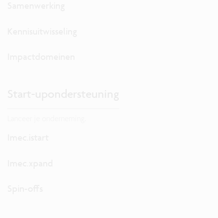
Samenwerking
Kennisuitwisseling
Impactdomeinen
Start-upondersteuning
Lanceer je onderneming.
Imec.istart
Imec.xpand
Spin-offs