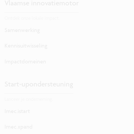
Vlaamse innovatiemotor
Ontdek onze lokale impact.
Samenwerking
Kennisuitwisseling
Impactdomeinen
Start-upondersteuning
Lanceer je onderneming.
Imec.istart
Imec.xpand