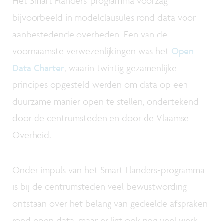
Het Smart Flanders-programma voorzag
bijvoorbeeld in modelclausules rond data voor
aanbestedende overheden. Een van de
voornaamste verwezenlijkingen was het
Open
Data Charter
, waarin twintig gezamenlijke
principes opgesteld werden om data op een
duurzame manier open te stellen, ondertekend
door de centrumsteden en door de Vlaamse
Overheid.
Onder impuls van het Smart Flanders-programma
is bij de centrumsteden veel bewustwording
ontstaan over het belang van gedeelde afspraken
rond open data, maar er ligt ook nog veel werk