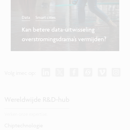
Data
Smart cities
Kan betere data-uitwisseling
overstromingsdrama’s vermijden?
Volg imec op:
Wereldwijde R&D-hub
Verken onze expertise.
Chiptechnologie