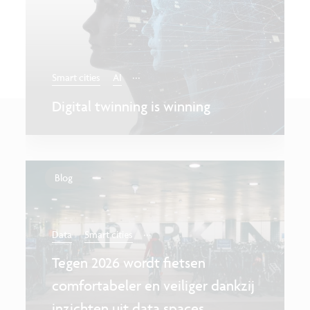
...
Smart cities
AI
Digital twinning is winning
Blog
...
Data
Smart cities
Tegen 2026 wordt fietsen
comfortabeler en veiliger dankzij
inzichten uit data spaces.