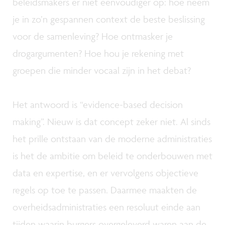
beleidsmakers er niet eenvoudiger op: hoe neem
je in zo’n gespannen context de beste beslissing
voor de samenleving? Hoe ontmasker je
drogargumenten? Hoe hou je rekening met
groepen die minder vocaal zijn in het debat?
Het antwoord is “evidence-based decision
making”. Nieuw is dat concept zeker niet. Al sinds
het prille ontstaan van de moderne administraties
is het de ambitie om beleid te onderbouwen met
data en expertise, en er vervolgens objectieve
regels op toe te passen. Daarmee maakten de
overheidsadministraties een resoluut einde aan
tijden waarin burgers overgeleverd waren aan de