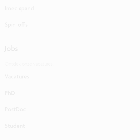
Imec.xpand
Spin-offs
Jobs
Ontdek onze vacatures.
Vacatures
PhD
PostDoc
Student