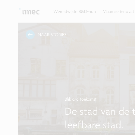
Ontdek hoe imec de krachten bundelt met Vlaams
up? Klop dan aan bij imec.istart.
bedrijven, overheden en universiteiten.
Wereldwijde R&D-hub
Vlaamse innova
NAAR STORIES
Blik o/d toekomst
De stad van de 
leefbare stad.