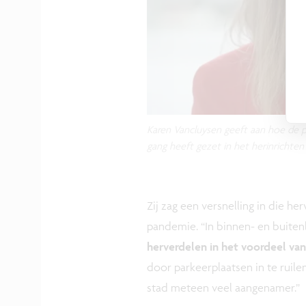
Karen Vancluysen geeft aan hoe de 
gang heeft gezet in het herinrichten
Zij zag een versnelling in die he
pandemie. “In binnen- en buite
herverdelen in het voordeel van
door parkeerplaatsen in te ruile
stad meteen veel aangenamer.”