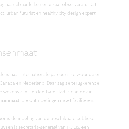
ag naar elkaar kijken en elkaar observeren.” Dat
ct, urban futurist en healthy city design expert.
nsenmaat
dens haar internationale parcours: ze woonde en
 Canada en Nederland. Daar zag ze terugkerende
e wezens zijn. Een leefbare stad is dan ook in
ensenmaat
, die ontmoetingen moet faciliteren.
oor is de indeling van de beschikbare publieke
luysen
is secretaris-generaal van POLIS, een