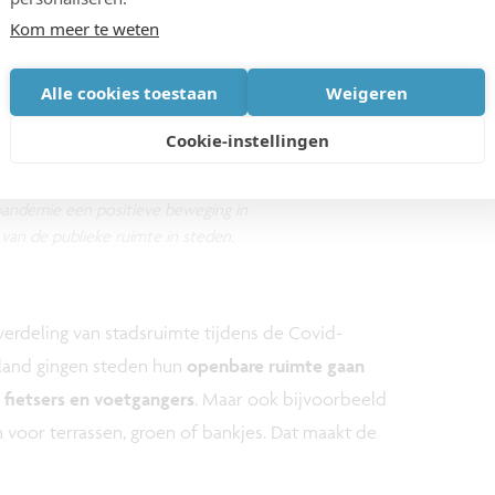
Kom meer te weten
Alle cookies toestaan
Weigeren
Cookie-instellingen
pandemie een positieve beweging in
 van de publieke ruimte in steden.
rverdeling van stadsruimte tijdens de Covid-
nland gingen steden hun
openbare ruimte gaan
 fietsers en voetgangers
. Maar ook bijvoorbeeld
n voor terrassen, groen of bankjes. Dat maakt de