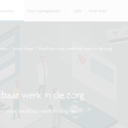
e
Bekijk hoe we onze expertise delen met organisaties,
ondersteunt je van begin tot eind.
Verken de impact van
Vlaamse innovatiehu
ondernemers en burgers.
verschillende domei
digitale technologie.
tiemotor
Start-upbegeleider
Jobs
Over imec
inen
/
Smart cities
/
Proeftuin voor werkbaar werk in de zorg
baar werk in de zorg
n voor werkbaar werk in zorg- en