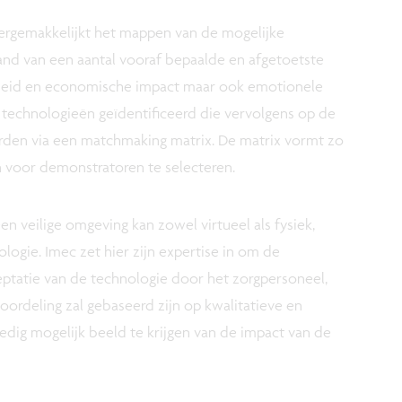
vergemakkelijkt het mappen van de mogelijke
and van een aantal vooraf bepaalde en afgetoetste
igheid en economische impact maar ook emotionele
 technologieën geïdentificeerd die vervolgens op de
rden via een matchmaking matrix. De matrix vormt zo
 voor demonstratoren te selecteren.
en veilige omgeving kan zowel virtueel als fysiek,
logie. Imec zet hier zijn expertise in om de
tatie van de technologie door het zorgpersoneel,
oordeling zal gebaseerd zijn op kwalitatieve en
dig mogelijk beeld te krijgen van de impact van de