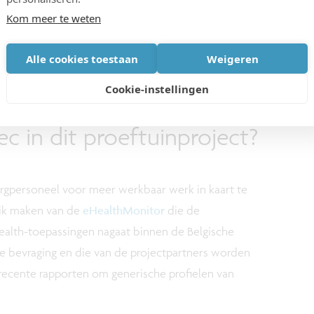
Kom meer te weten
nende technologie in de zorg- en welzijnssector
Alle cookies toestaan
Weigeren
Cookie-instellingen
ec in dit proeftuinproject?
gpersoneel voor meer werkbaar werk in kaart te
ik maken van de
eHealthMonitor
die de
ealth-toepassingen nagaat binnen de Belgische
e bevraging en die van de projectpartners worden
recente rapporten om generische profielen van