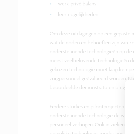
werk-privé balans
leermogelijkheden
Om deze uitdagingen op een gepaste ma
wat de noden en behoeften zijn van z
ondersteunende technologieën op de 
meest veelbelovende technologieën dem
gekozen technologie moet laagdrempeli
zorgpersoneel geëvalueerd worden. Na 
beoordeelde demonstratoren omgevormd
Eerdere studies en pilootprojecten in 
ondersteunende technologie de werkla
personeel verhogen. Ook in ziekenhuiz
dergelijke technologie zonder negatieve