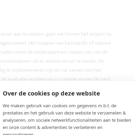
nier aan te pakken, gaan we binnen het project na
orgpersoneel. Het mappen van bestaande of nieuwe
noden moet de projectpartners helpen om van de
onstratoren uit te werken en uit te testen. De
g te implementeren zijn en zal samen met het
de evaluatie worden via co-creatie sessies de best
 tot een pilootproject met de gebruiker centraal.
Over de cookies op deze website
We maken gebruik van cookies om gegevens m.b.t. de
de maakindustrie tonen aan dat het gebruik van
prestaties en het gebruik van deze website te verzamelen &
st verminderen en het algemene welzijn van het
analyseren, om sociale netwerkfunctionaliteiten aan te bieden
en werden reeds positieve resultaten behaald met
en onze content & advertenties te verbeteren en
 impact op de kwaliteit van de zorg. In dit project
personaliseren.