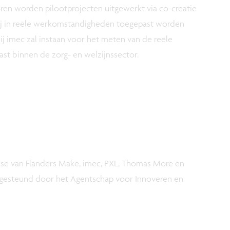
en worden pilootprojecten uitgewerkt via co-creatie
bij in reële werkomstandigheden toegepast worden
ij imec zal instaan voor het meten van de reële
st binnen de zorg- en welzijnssector.
ise van Flanders Make, imec, PXL, Thomas More en
 gesteund door het Agentschap voor Innoveren en