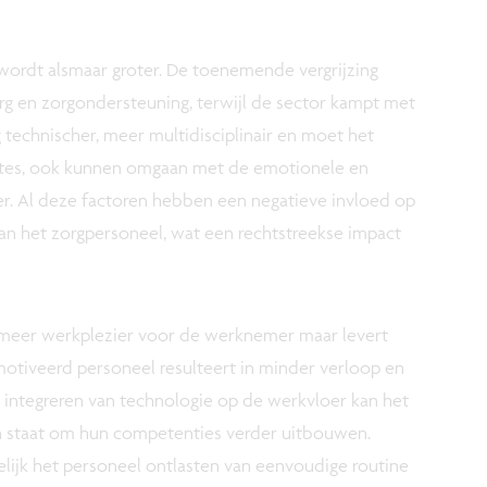
wordt alsmaar groter. De toenemende vergrijzing
rg en zorgondersteuning, terwijl de sector kampt met
 technischer, meer multidisciplinair en moet het
ftes, ook kunnen omgaan met de emotionele en
r. Al deze factoren hebben een negatieve invloed op
an het zorgpersoneel, wat een rechtstreekse impact
 meer werkplezier voor de werknemer maar levert
tiveerd personeel resulteert in minder verloop en
 integreren van technologie op de werkvloer kan het
n staat om hun competenties verder uitbouwen.
ijk het personeel ontlasten van eenvoudige routine