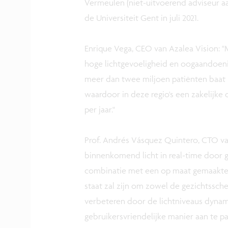
Vermeulen (niet-uitvoerend adviseur aa
de Universiteit Gent in juli 2021.
Enrique Vega, CEO van Azalea Vision: 
hoge lichtgevoeligheid en oogaandoenin
meer dan twee miljoen patiënten baat h
waardoor in deze regio's een zakelijke 
per jaar."
Prof. Andrés Vásquez Quintero, CTO van
binnenkomend licht in real-time door g
combinatie met een op maat gemaakte mi
staat zal zijn om zowel de gezichtsscher
verbeteren door de lichtniveaus dynami
gebruikersvriendelijke manier aan te p