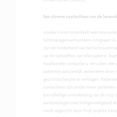
Een slimme contactlens om de levensk
Azalea Vision ontwikkelt een innovatie
lichtmanagementsysteem integreert in e
zijn de helderheid van het licht automa
op de behoeften van elke patiënt. Tegel
traditionele contactlens vervullen. Het
patiënten aanzienlijk verbeteren door 
gezichtsscherpte te verhogen. Patiënten
contactlens zijn onder meer patiënten 
(onvolledige ontwikkeling van de iris),
aandoeningen met lichtgevoeligheid als 
werd opgericht door Prof. Andrés Vásq