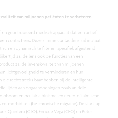
waliteit van miljoenen patiënten te verbeteren
f en geoctrooieerd medisch apparaat dat een actief
en contactlens. Deze slimme contactlens zal in staat
tisch en dynamisch te filteren, specifiek afgestemd
ijkertijd zal de lens ook de functies van een
 product zal de levenskwaliteit van miljoenen
hun lichtgevoeligheid te verminderen en hun
 die rechtstreeks baat hebben bij de intelligente
die lijden aan oogaandoeningen zoals aniridie
 coloboom en oculair albinisme, en neuro-oftalmische
co-morbiditeit (bv. chronische migraine). De start-up
uez Quintero (CTO), Enrique Vega (CEO) en Peter