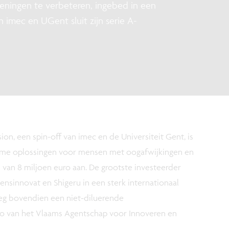
eningen te verbeteren, ingebed in een
 imec en UGent sluit zijn serie A-
sion, een spin-off van imec en de Universiteit Gent, is
imme oplossingen voor mensen met oogafwijkingen en
 van 8 miljoen euro aan. De grootste investeerder
ensinnovat en Shigeru in een sterk internationaal
eeg bovendien een niet-diluerende
ro van het Vlaams Agentschap voor Innoveren en