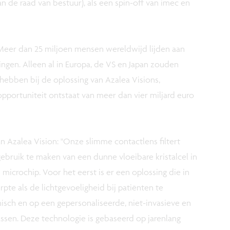
n de raad van bestuur), als een spin-off van imec en
"Meer dan 25 miljoen mensen wereldwijd lijden aan
gen. Alleen al in Europa, de VS en Japan zouden
ebben bij de oplossing van Azalea Visions,
opportuniteit ontstaat van meer dan vier miljard euro
 Azalea Vision: "Onze slimme contactlens filtert
ebruik te maken van een dunne vloeibare kristalcel in
crochip. Voor het eerst is er een oplossing die in
pte als de lichtgevoeligheid bij patiënten te
sch en op een gepersonaliseerde, niet-invasieve en
assen. Deze technologie is gebaseerd op jarenlang