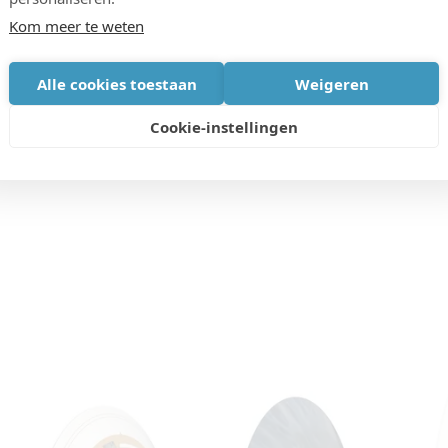
clusief klinisch werk met gerenommeerde artsen. Deze
Kom meer te weten
emakkelijken. Dit technologisch bedrijf is precies
ion Fund graag ondersteunt”.
Alle cookies toestaan
Weigeren
Cookie-instellingen