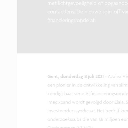
met lichtgevoeligheid of oogaando
contactlens. De nieuwe spin-off van
financieringsronde af.
Gent, donderdag 8 juli 2021
- Azalea Vi
een pionier in de ontwikkeling van sl
kondigt haar serie A-financieringsronde
Imec.xpand wordt gevolgd door Elaia, S
investeerderssyndicaat. Het bedrijf kr
onderzoekssubsidie van 1,8 miljoen eu
Ondernemen (VLAIO).