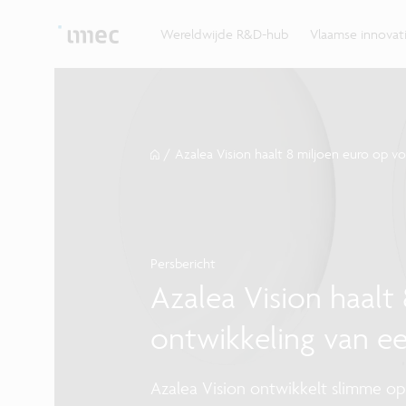
Ontdek hoe imec de krachten bundelt met Vlaams
up? Klop dan aan bij imec.istart.
bedrijven, overheden en universiteiten.
Wereldwijde R&D-hub
Vlaamse innova
/
Azalea Vision haalt 8 miljoen euro op v
Persbericht
Azalea Vision haalt
ontwikkeling van e
Azalea Vision ontwikkelt slimme o