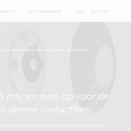
e
Bekijk hoe we onze expertise delen met organisaties,
ondersteunt je van begin tot eind.
Verken de impact van
Vlaamse innovatiehu
ondernemers en burgers.
verschillende domei
digitale technologie.
tiemotor
Start-upbegeleider
Jobs
Over imec
oor de ontwikkeling van een slimme contactlens
 8 miljoen euro op voor de
en slimme contactlens
plossingen om de levenskwaliteit van mensen