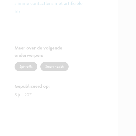
slimme contactlens met artificiële
iris
Meer over de volgende
onderwerpen
:
Spin-offs
Smart health
Gepubliceerd op
:
8 juli 2021