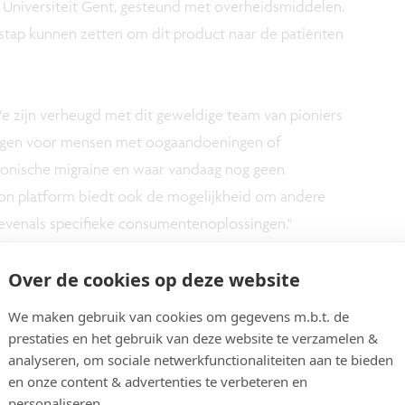
Universiteit Gent, gesteund met overheidsmiddelen.
 stap kunnen zetten om dit product naar de patiënten
"We zijn verheugd met dit geweldige team van pioniers
ingen voor mensen met oogaandoeningen of
hronische migraine en waar vandaag nog geen
sion platform biedt ook de mogelijkheid om andere
evenals specifieke consumentenoplossingen."
Over de cookies op deze website
: "We zijn overtuigd van deze baanbrekende innovatie
Vision, opgezet als een platform met ingebedde
We maken gebruik van cookies om gegevens m.b.t. de
n visuele performantie en lichtomstandigheden
prestaties en het gebruik van deze website te verzamelen &
 zeer groot, en Azalea Vision zal zich bovendien ook
analyseren, om sociale netwerkfunctionaliteiten aan te bieden
en onze content & advertenties te verbeteren en
er bekwaam en heeft het product ontwikkeld in de
personaliseren.