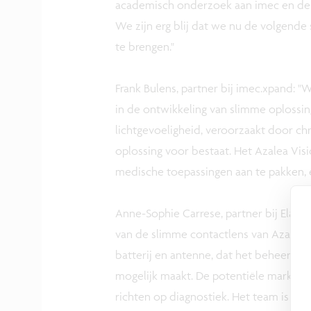
academisch onderzoek aan imec en de 
We zijn erg blij dat we nu de volgende
te brengen."
Frank Bulens, partner bij imec.xpand: 
in de ontwikkeling van slimme oploss
lichtgevoeligheid, veroorzaakt door c
oplossing voor bestaat. Het Azalea Vi
medische toepassingen aan te pakken, 
Anne-Sophie Carrese, partner bij Elaia
van de slimme contactlens van Azalea 
batterij en antenne, dat het beheer va
mogelijk maakt. De potentiële markt is
richten op diagnostiek. Het team is ze