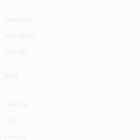
Lanceer je onderneming.
Imec.istart
Imec.xpand
Spin-offs
Jobs
Ontdek onze vacatures.
Vacatures
PhD
PostDoc