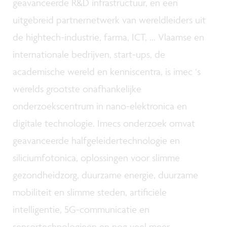
geavanceerde R&D infrastructuur, en een
uitgebreid partnernetwerk van wereldleiders uit
de hightech-industrie, farma, ICT, ... Vlaamse en
internationale bedrijven, start-ups, de
academische wereld en kenniscentra, is imec ‘s
werelds grootste onafhankelijke
onderzoekscentrum in nano-elektronica en
digitale technologie. Imecs onderzoek omvat
geavanceerde halfgeleidertechnologie en
siliciumfotonica, oplossingen voor slimme
gezondheidzorg, duurzame energie, duurzame
mobiliteit en slimme steden, artificiële
intelligentie, 5G-communicatie en
sensortechnologieën en nog veel meer.