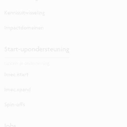
Kennisuitwisseling
Impactdomeinen
Start-upondersteuning
Lanceer je onderneming.
Imec.istart
Imec.xpand
Spin-offs
Jobs