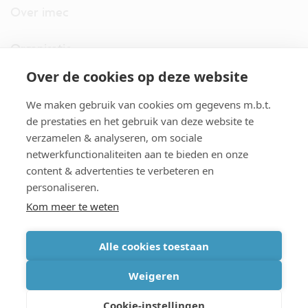
Over imec
Organisatie
Over de cookies op deze website
imec.digimeter
We maken gebruik van cookies om gegevens m.b.t.
Stories
de prestaties en het gebruik van deze website te
verzamelen & analyseren, om sociale
netwerkfunctionaliteiten aan te bieden en onze
Pers
content & advertenties te verbeteren en
personaliseren.
Nieuwsbrief
Kom meer te weten
Alle cookies toestaan
cookiebeleid
|
disclaimer
|
imec international
|
privacyverklaring
|
Weigeren
algemene voorwaarden verkoop/aankoop
Cookie-instellingen