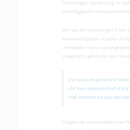
beslissingen, immers nog te va
onderliggende telecomnetwerken
Eén van die beperkingen is het z
waarmee signalen worden doorg
vertraagde reactie van je gespre
vraagstuk is gebonden aan theore
De nieuwste generatie telec
dat hun responsiviteit al erg
vlak moeten we dus niet sn
Volgens de onderzoekers van Nok