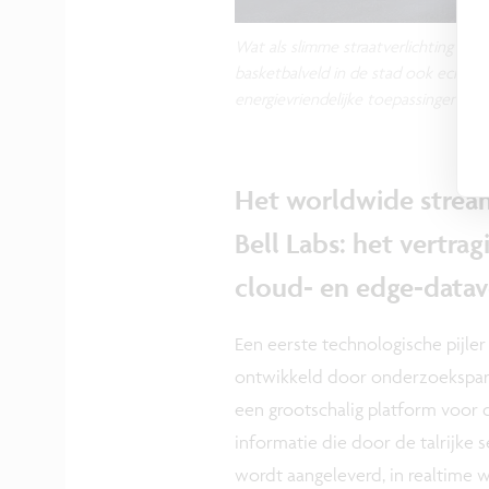
Wat als slimme straatverlichting enk
basketbalveld in de stad ook echt ge
energievriendelijke toepassingen van
Het worldwide strea
Bell Labs: het vertr
cloud- en edge-data
Een eerste technologische pijler
ontwikkeld door onderzoekspart
een grootschalig platform voor 
informatie die door de talrijke 
wordt aangeleverd, in realtime