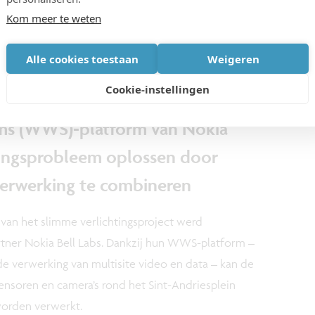
Kom meer te weten
el zou aanspringen als het
bruikt wordt? Het is een van de
Alle cookies toestaan
Weigeren
 Smart Lighting.
Cookie-instellingen
ms (WWS)-platform van Nokia
agingsprobleem oplossen door
verwerking te combineren
 van het slimme verlichtingsproject werd
ner Nokia Bell Labs. Dankzij hun WWS-platform –
de verwerking van multisite video en data – kan de
sensoren en camera’s rond het Sint-Andriesplein
 worden verwerkt.