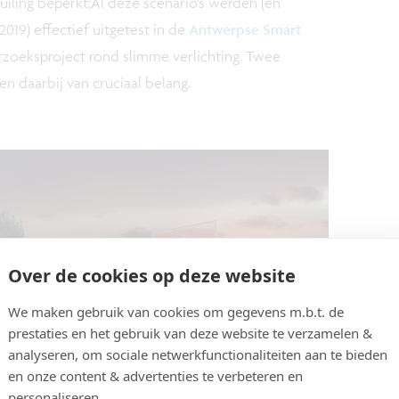
uiling beperkt;Al deze scenario’s werden (en
19) effectief uitgetest in de
Antwerpse Smart
rzoeksproject rond slimme verlichting. Twee
 daarbij van cruciaal belang.
Over de cookies op deze website
We maken gebruik van cookies om gegevens m.b.t. de
prestaties en het gebruik van deze website te verzamelen &
analyseren, om sociale netwerkfunctionaliteiten aan te bieden
en onze content & advertenties te verbeteren en
personaliseren.