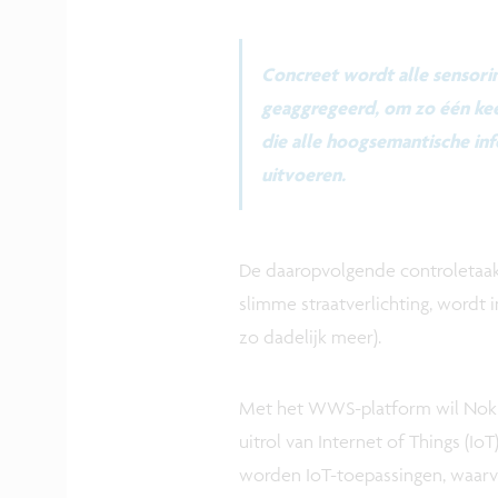
Concreet wordt alle sensori
geaggregeerd, om zo één kee
die alle hoogsemantische inf
uitvoeren.
De daaropvolgende controletaak,
slimme straatverlichting, wordt
zo dadelijk meer).
Met het WWS-platform wil Nokia 
uitrol van Internet of Things (Io
worden IoT-toepassingen, waarva