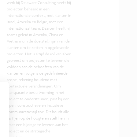
werk bij Delaware Consulting heeft hij
projecten beheerd in een
internationale context, met klanten in
Israël, Amerika en België, met een
internationaal team. Daarom heeft hij
teams geleid in Amerika, China en
Vietnam om de doelstellingen van de
klanten om te zetten in opgeleverde
projecten. Het is altijd de rol van Koen
geweest om projecten te leveren die
voldoen aan de behoeften van de
klanten en volgens de gedefinieerde
scope, rekening houdend met
contextuele veranderingen. Om
transparante besluitvorming in het
project te ondersteunen, past hij een
open, constructieve en inclusieve
communicatiestijl toe. Dit houdt alle
partijen op de hoogte en stelt hen in
staat een bijdrage te leveren aan het
project en de strategische