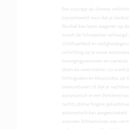
Een concept als slimme verlichti
bijvoorbeeld voor dat je dankzi
flexibel kan laten reageren op de 
wordt de lichtsterkte verhoogd e
zichtbaarheid en veiligheidsgev
verlichting op je route automati
bewegingssensoren en camera’s; o
doen als weerstation; zo word j
lichtsignalen en kleurcodes, op
sneeuwbuien; of dat je nachtlaw
automatisch in een (heldere) no
nachts plotse hogere geluidsnivea
automatisch kan aangeschakeld w
wanneer lichtsensoren een ver