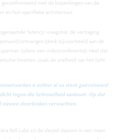
ak geconfronteerd met de beperkingen van de
 en hun specifieke architectuur.
ogenaamde ‘latency’-vraagstuk: de vertraging
estuurd/ontvangen (denk bijvoorbeeld aan de
kspartner tijdens een videoconferentie). Heel dat
tische limieten, zoals de snelheid van het licht.
omnetwerken is echter al zo sterk geëvolueerd
 dicht tegen die lichtsnelheid aanleunt. Op dat
el nieuwe doorbraken verwachten.
ia Bell Labs zit de sleutel daarom in een meer