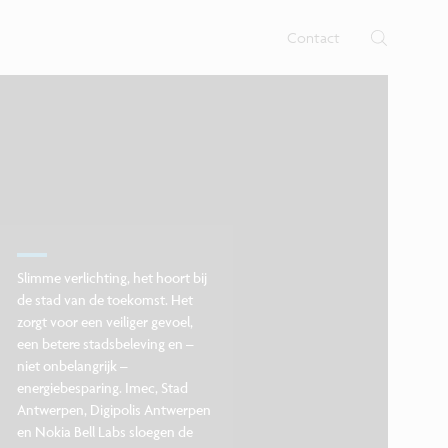
 nano- en digitale technologie op
b voor nano-elektronica en
nen.
Contact
Slimme verlichting, het hoort bij
de stad van de toekomst. Het
zorgt voor een veiliger gevoel,
een betere stadsbeleving en –
niet onbelangrijk –
energiebesparing. Imec, Stad
Antwerpen, Digipolis Antwerpen
en Nokia Bell Labs sloegen de