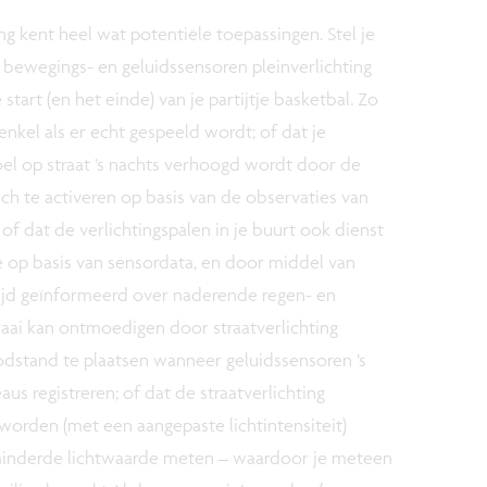
ng kent heel wat potentiële toepassingen. Stel je
j bewegings- en geluidssensoren pleinverlichting
start (en het einde) van je partijtje basketbal. Zo
nkel als er echt gespeeld wordt; of dat je
oel op straat ’s nachts verhoogd wordt door de
sch te activeren op basis van de observaties van
f dat de verlichtingspalen in je buurt ook dienst
e op basis van sensordata, en door middel van
 tijd geïnformeerd over naderende regen- en
aai kan ontmoedigen door straatverlichting
odstand te plaatsen wanneer geluidssensoren ’s
us registreren; of dat de straatverlichting
orden (met een aangepaste lichtintensiteit)
minderde lichtwaarde meten – waardoor je meteen