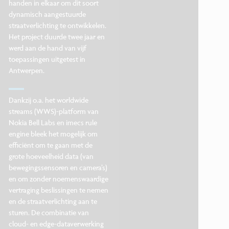
handen in elkaar om dit soort
dynamisch aangestuurde
straatverlichting te ontwikkelen.
Het project duurde twee jaar en
werd aan de hand van vijf
toepassingen uitgetest in
Antwerpen.
Dankzij o.a. het worldwide
streams (WWS)-platform van
Nokia Bell Labs en imecs rule
engine bleek het mogelijk om
efficiënt om te gaan met de
grote hoeveelheid data (van
bewegingssensoren en camera’s)
en om zonder noemenswaardige
vertraging beslissingen te nemen
en de straatverlichting aan te
sturen. De combinatie van
cloud- en edge-dataverwerking