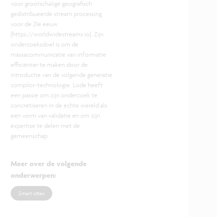
voor grootschalige geografisch
gedistribueerde stream processing
voor de 21e eeuw
(https://worldwidestreams.io). Zijn
onderzoeksdoel is om de
massacommunicatie van informatie
efficiënter te maken door de
introductie van de volgende generatie
compilor-technologie. Lode heeft
een passie om zijn onderzoek te
concretiseren in de echte wereld als
een vorm van validatie en om zijn
expertise te delen met de
gemeenschap.
Meer over de volgende
onderwerpen
:
Smart cities