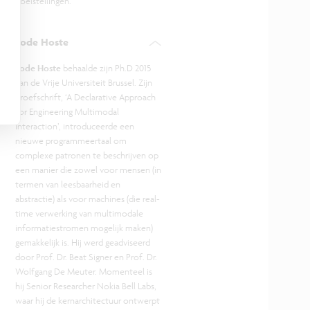
doelstellingen.
Lode Hoste
Lode Hoste
behaalde zijn Ph.D 2015
aan de Vrije Universiteit Brussel. Zijn
proefschrift, ‘A Declarative Approach
for Engineering Multimodal
Interaction’, introduceerde een
nieuwe programmeertaal om
complexe patronen te beschrijven op
een manier die zowel voor mensen (in
termen van leesbaarheid en
abstractie) als voor machines (die real-
time verwerking van multimodale
informatiestromen mogelijk maken)
gemakkelijk is. Hij werd geadviseerd
door Prof. Dr. Beat Signer en Prof. Dr.
Wolfgang De Meuter. Momenteel is
hij Senior Researcher Nokia Bell Labs,
waar hij de kernarchitectuur ontwerpt