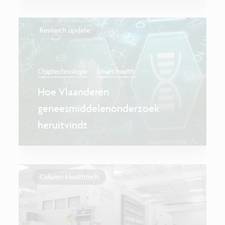
Research update
...
Chiptechnologie
Smart health
Hoe Vlaanderen
geneesmiddelenonderzoek
heruitvindt
Column Healthtech