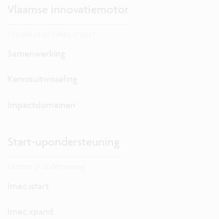
Vlaamse innovatiemotor
Ontdek onze lokale impact.
Samenwerking
Kennisuitwisseling
Impactdomeinen
Start-upondersteuning
Lanceer je onderneming.
Imec.istart
Imec.xpand