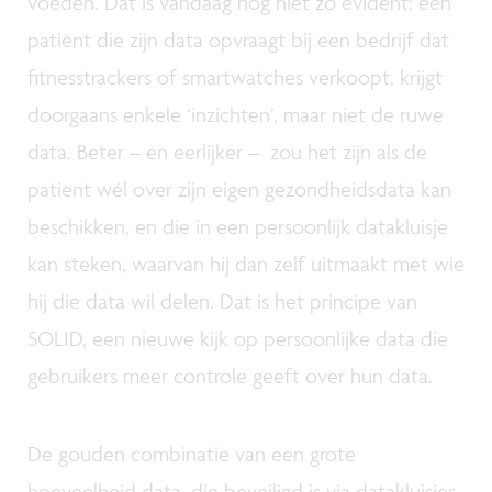
voeden. Dat is vandaag nog niet zo evident: een
patiënt die zijn data opvraagt bij een bedrijf dat
fitnesstrackers of smartwatches verkoopt, krijgt
doorgaans enkele ‘inzichten’, maar niet de ruwe
data. Beter – en eerlijker – zou het zijn als de
patiënt wél over zijn eigen gezondheidsdata kan
beschikken, en die in een persoonlijk datakluisje
kan steken, waarvan hij dan zelf uitmaakt met wie
hij die data wil delen. Dat is het principe van
SOLID, een nieuwe kijk op persoonlijke data die
gebruikers meer controle geeft over hun data.
De gouden combinatie van een grote
hoeveelheid data, die beveiligd is via datakluisjes