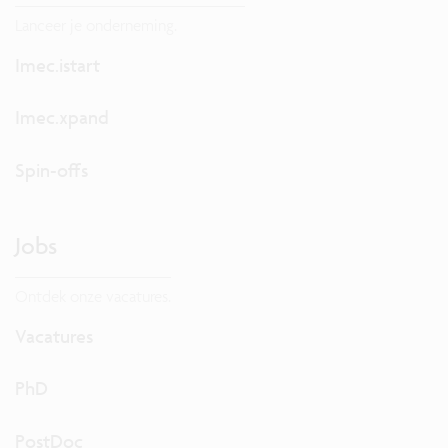
Lanceer je onderneming.
Imec.istart
Imec.xpand
Spin-offs
Jobs
Ontdek onze vacatures.
Vacatures
PhD
PostDoc