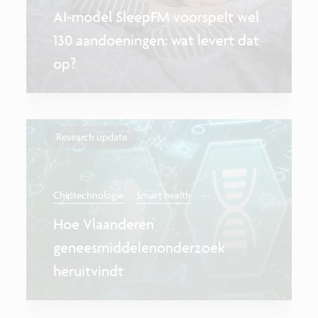
AI-model SleepFM voorspelt wel
130 aandoeningen: wat levert dat
op?
Research update
...
Chiptechnologie
Smart health
Hoe Vlaanderen
geneesmiddelenonderzoek
heruitvindt