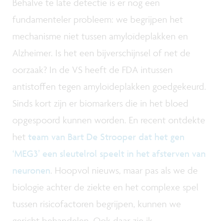
Behalve te late detectie is er nog een
fundamenteler probleem: we begrijpen het
mechanisme niet tussen amyloïdeplakken en
Alzheimer. Is het een bijverschijnsel of net de
oorzaak? In de VS heeft de FDA intussen
antistoffen tegen amyloïdeplakken goedgekeurd.
Sinds kort zijn er biomarkers die in het bloed
opgespoord kunnen worden. En recent ontdekte
het
team van Bart De Strooper dat het gen
‘MEG3’ een sleutelrol speelt in het afsterven van
neuronen
. Hoopvol nieuws, maar pas als we de
biologie achter de ziekte en het complexe spel
tussen risicofactoren begrijpen, kunnen we
gericht behandelen. Ook daar zie ik