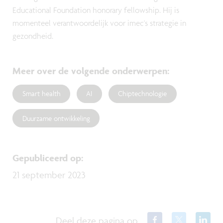
Educational Foundation honorary fellowship. Hij is
momenteel verantwoordelijk voor imec's strategie in
gezondheid.
Meer over de volgende onderwerpen
:
Smart health
AI
Chiptechnologie
Duurzame ontwikkeling
Gepubliceerd op
:
21 september 2023
Deel deze pagina op