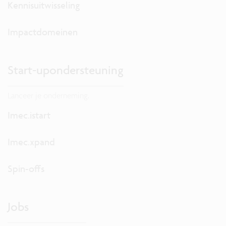
Kennisuitwisseling
Impactdomeinen
Start-upondersteuning
Lanceer je onderneming.
Imec.istart
Imec.xpand
Spin-offs
Jobs