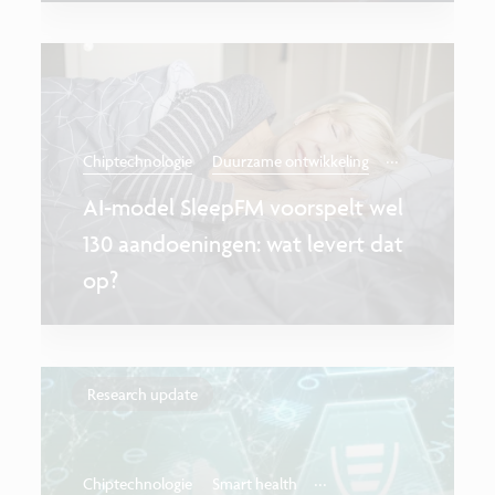
...
Chiptechnologie
Duurzame ontwikkeling
AI-model SleepFM voorspelt wel
130 aandoeningen: wat levert dat
op?
Research update
...
Chiptechnologie
Smart health