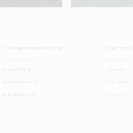
Vlaamse innovatiemotor
Start-upon
Ontdek onze lokale impact.
Lanceer je onde
Samenwerking
Imec.istart
Kennisuitwisseling
Imec.xpand
Impactdomeinen
Spin-offs