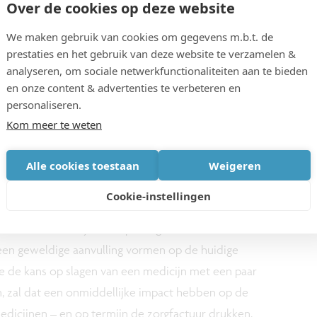
Over de cookies op deze website
itsturen, stoffen toedienen en signalen uitlezen.
en waarheidsgetrouw na te bouwen, inclusief de
We maken gebruik van cookies om gegevens m.b.t. de
prestaties en het gebruik van deze website te verzamelen &
jgen we testmateriaal dat ons meer kan leren.
analyseren, om sociale netwerkfunctionaliteiten aan te bieden
a een sneller en goedkoper proces, met fors minder
en onze content & advertenties te verbeteren en
rbeeld voor alzheimeronderzoek, waarvoor een
personaliseren.
 voorlopig niet zonder dieren kunnen.
Kom meer te weten
technologie oogt veelbelovend. Als we
Alle cookies toestaan
Weigeren
n, wordt het mogelijk om het complexe samenspel
Cookie-instellingen
n. Dat laat toe om in te schatten of een patiënt
zou vertonen bij een bepaald geneesmiddel.
een geweldige aanvulling vormen op de huidige
we de kans op slagen van een medicijn met een paar
 zal dat een onmiddellijke impact hebben op de
dicijnen – en op termijn de zorgfactuur drukken.