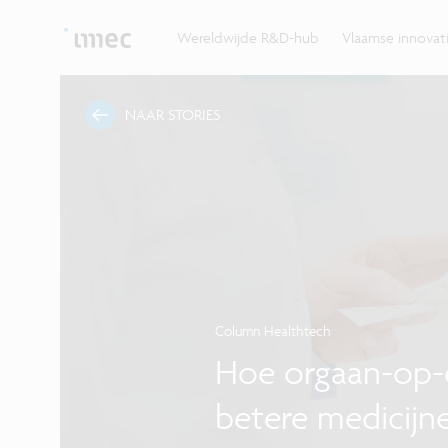
Ontdek hoe imec de krachten bundelt met Vlaams
up? Klop dan aan bij imec.istart.
bedrijven, overheden en universiteiten.
Wereldwijde R&D-hub
Vlaamse innova
NAAR STORIES
Column Healthtech
Hoe orgaan-op-
betere medicijn