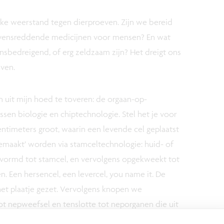
ijke weerstand tegen dierproeven. Zijn we bereid
evensreddende medicijnen voor mensen? En wat
nsbedreigend, of erg zeldzaam zijn? Het dreigt ons
jven.
n uit mijn hoed te toveren: de orgaan-op-
ssen biologie en chiptechnologie. Stel het je voor
entimeters groot, waarin een levende cel geplaatst
gemaakt’ worden via stamceltechnologie: huid- of
vormd tot stamcel, en vervolgens opgekweekt tot
. Een hersencel, een levercel, you name it. De
het plaatje gezet. Vervolgens knopen we
tot nepweefsel en tenslotte tot neporganen die uit
aan. Verbinden we die met minuscule kanaaltjes en