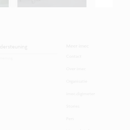
dersteuning
Meer imec
Contact
rneming.
Over imec
Organisatie
imec.digimeter
Stories
Pers