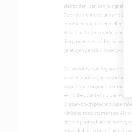
elektroden, dan kan je signalen u
Door de architectuur van organ
communicatie tussen cellen, kri
Resultaat: betere medicijnen vi
dierproeven. Al zal het bijvoo
geheugen getraind moet worden,
De toekomst van orgaan-op-chip
verschillende organen verbinde
tussen onze organen te modellere
een onbedoelde immuunreactie 
Orgaan-op-chiptechnologie zal 
klinische tests op mensen. Als 
procentpunten kunnen verhogen,
ontwikkelingskost van nieuwe me