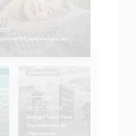
...
keling
pelt wel 130 aandoeningen: wat
Column Healthtech
Chiptechnologie
...
Duurzame ontwikkeling
Biologie blaast frisse
Chiptechnologie
Duur
inspiratie door de
chipindustrie
Solid-state nano