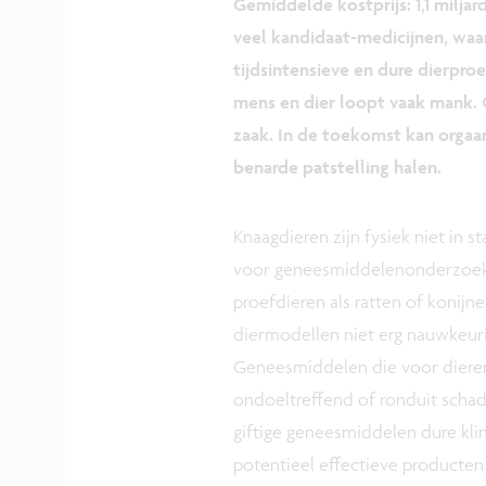
Gemiddelde kostprijs: 1,1 miljar
veel kandidaat-medicijnen, waar
tijdsintensieve en dure dierproe
mens en dier loopt vaak mank. 
zaak. In de toekomst kan orgaa
benarde patstelling halen.
Knaagdieren zijn fysiek niet in 
voor geneesmiddelenonderzoeker
proefdieren als ratten of konij
diermodellen niet erg nauwkeuri
Geneesmiddelen die voor dieren 
ondoeltreffend of ronduit schadel
giftige geneesmiddelen dure kli
potentieel effectieve producte