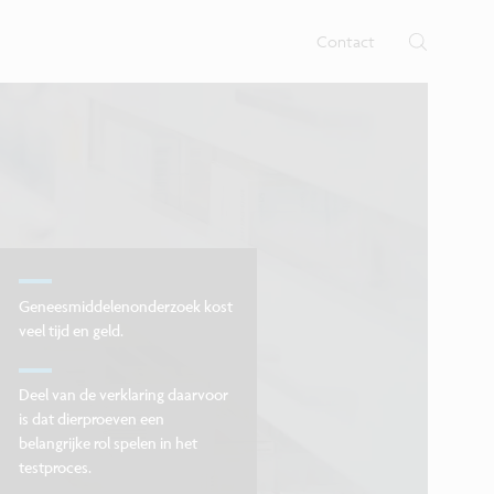
 nano- en digitale technologie op
b voor nano-elektronica en
nen.
Contact
Geneesmiddelenonderzoek kost
veel tijd en geld.
Deel van de verklaring daarvoor
is dat dierproeven een
belangrijke rol spelen in het
testproces.