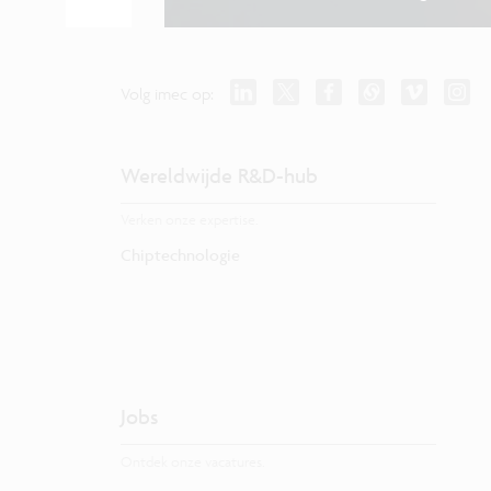
Volg imec op:
Wereldwijde R&D-hub
Verken onze expertise.
Chiptechnologie
Jobs
Ontdek onze vacatures.