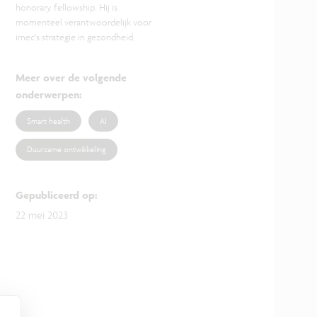
honorary fellowship. Hij is
momenteel verantwoordelijk voor
imec's strategie in gezondheid.
Meer over de volgende
onderwerpen
:
Smart health
AI
Duurzame ontwikkeling
Gepubliceerd op
:
22 mei 2023