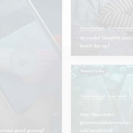
Chiptechnologie
Duurzame ontwik
AI-model SleepFM voors
levert dat op?
Research update
Chiptechnologie
Smart health
...
Hoe Vlaanderen
geneesmiddelenonderz
formaat goed genoeg?
oek heruitvindt