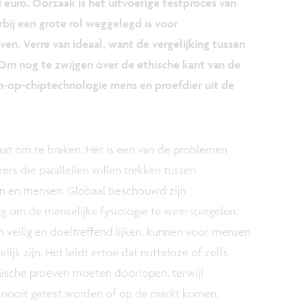
d euro. Oorzaak is het uitvoerige testproces van
bij een grote rol weggelegd is voor
ven. Verre van ideaal, want de vergelijking tussen
Om nog te zwijgen over de ethische kant van de
n-op-chiptechnologie mens en proefdier uit de
staat om te braken. Het is een van de problemen
s die parallellen willen trekken tussen
nen en mensen. Globaal beschouwd zijn
g om de menselijke fysiologie te weerspiegelen.
veilig en doeltreffend lijken, kunnen voor mensen
ijk zijn. Het leidt ertoe dat nutteloze of zelfs
nische proeven moeten doorlopen, terwijl
n nooit getest worden of op de markt komen.