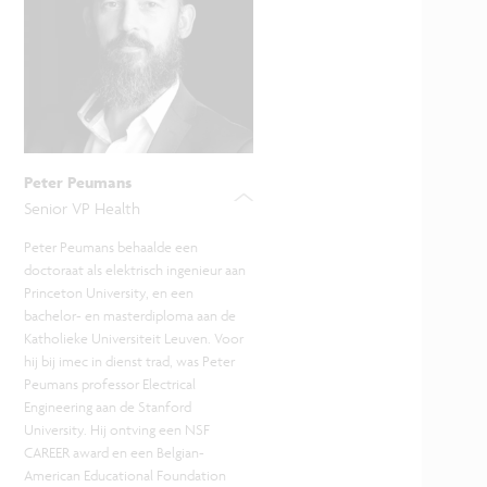
Peter Peumans
Senior VP Health
Peter Peumans behaalde een
doctoraat als elektrisch ingenieur aan
Princeton University, en een
bachelor- en masterdiploma aan de
Katholieke Universiteit Leuven. Voor
hij bij imec in dienst trad, was Peter
Peumans professor Electrical
Engineering aan de Stanford
University. Hij ontving een NSF
CAREER award en een Belgian-
American Educational Foundation