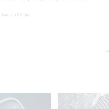
 column in
De Tijd
.
De