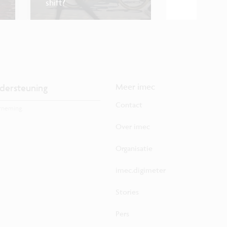
shift?
Data als brandst
dersteuning
Meer imec
Contact
rneming.
Over imec
Organisatie
imec.digimeter
Stories
Pers