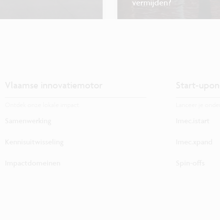
vermijden?
Vlaamse innovatiemotor
Start-upon
Ontdek onze lokale impact.
Lanceer je onde
Samenwerking
Imec.istart
Kennisuitwisseling
Imec.xpand
Impactdomeinen
Spin-offs