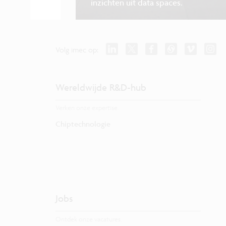
inzichten uit data spaces.
Volg imec op:
Wereldwijde R&D-hub
Verken onze expertise.
Chiptechnologie
Jobs
Ontdek onze vacatures.