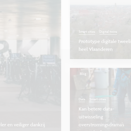
Smart cities
Digital twins
Prototype digitale tweel
heel Vlaanderen
Blog
Data
Smart cities
Kan betere data-
uitwisseling
er en veiliger dankzij
overstromingsdrama’s