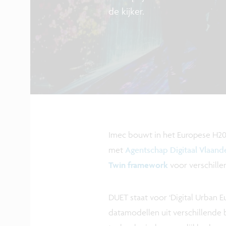
de kijker.
Imec bouwt in het Europese H2
met
Agentschap Digitaal Vlaand
Twin framework
voor verschille
DUET staat voor ‘Digital Urban 
datamodellen uit verschillende 