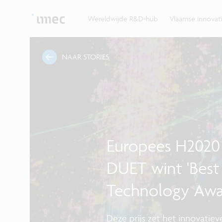
Ontdek hoe imec de krachten bundelt met Vlaams
up? Klop dan aan bij imec.istart.
bedrijven, overheden en universiteiten.
Wereldwijde R&D-hub
Vlaamse innova
NAAR STORIES
Europees H2020
DUET wint 'Best
Technology Awa
Deze prijs zet het innovatiev