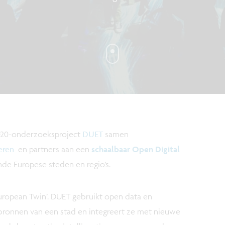
020-onderzoeksproject
DUET
samen
eren
en partners aan een
schaalbaar Open Digital
nde Europese steden en regio’s.
European Twin’. DUET gebruikt open data en
bronnen van een stad en integreert ze met nieuwe