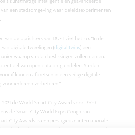
als kunstmatige intelligentie en geavanceerde
lica van een stadsomgeving waar beleidsexperimenten
.
n van de oprichters van DUET ziet het zo: “In de
 van digitale tweelingen (
digital twins
) een
manier waarop steden beslissingen zullen nemen.
otentieel van open data ontgrendelen. Steden
 vooraf kunnen aftoetsen in een veilige digitale
 voor iedereen verbeteren.”
 2021 de World Smart City Award voor “
best
jdens de Smart City World Expo Congres in
mart City Awards is een prestigieuze internationale
 baanbrekende projecten, ideeën en strategieën die