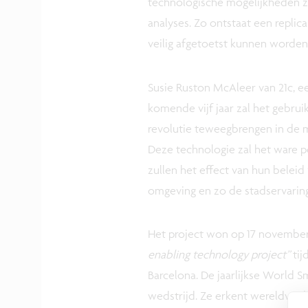
technologische mogelijkheden zo
analyses. Zo ontstaat een ​​rep
veilig afgetoetst kunnen worden
Susie Ruston McAleer van 21c, ee
komende vijf jaar zal het gebruik
revolutie teweegbrengen in de 
Deze technologie zal het ware p
zullen het effect van hun beleid
omgeving en zo de stadservaring
Het project won op 17 november
enabling technology project”
ti
Barcelona. De jaarlijkse World S
wedstrijd. Ze erkent wereldwijd