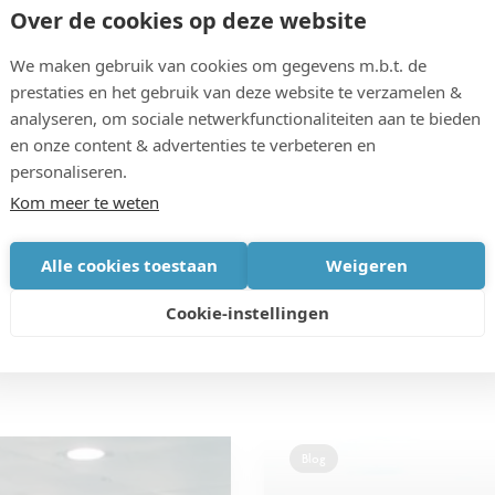
mer en economisch levensvatbaarder maken. De
Over de cookies op deze website
vatieve en succesvolle projecten die worden
We maken gebruik van cookies om gegevens m.b.t. de
t gebied van data en technologie.
prestaties en het gebruik van deze website te verzamelen &
analyseren, om sociale netwerkfunctionaliteiten aan te bieden
en onze content & advertenties te verbeteren en
personaliseren.
Kom meer te weten
De
Alle cookies toestaan
Weigeren
Cookie-instellingen
Blog