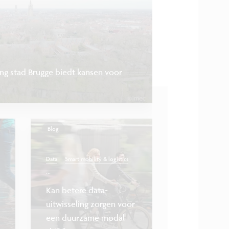
ing stad Brugge biedt kansen voor
Blog
Data
Smart mobility & logistics
...
Kan betere data-
uitwisseling zorgen voor
...
Smart cities
AI
een duurzame modal