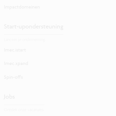
Impactdomeinen
Start-upondersteuning
Lanceer je onderneming.
Imec.istart
Imec.xpand
Spin-offs
Jobs
Ontdek onze vacatures.