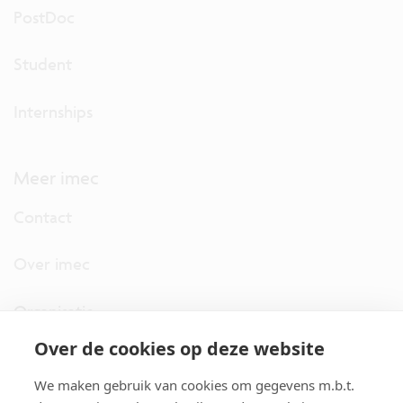
PostDoc
Student
Internships
Meer imec
Contact
Over imec
Organisatie
Over de cookies op deze website
imec.digimeter
We maken gebruik van cookies om gegevens m.b.t.