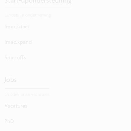
Start-upondersteuning
Lanceer je onderneming.
Imec.istart
Imec.xpand
Spin-offs
Jobs
Ontdek onze vacatures.
Vacatures
PhD