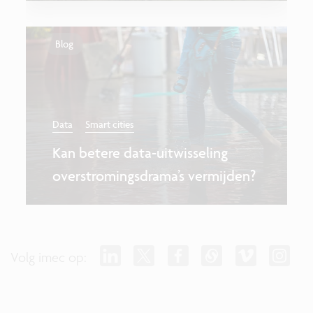
Blog
Data
Smart cities
Kan betere data-uitwisseling
overstromingsdrama’s vermijden?
Volg imec op: