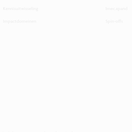
Kennisuitwisseling
Imec.xpand
Impactdomeinen
Spin-offs