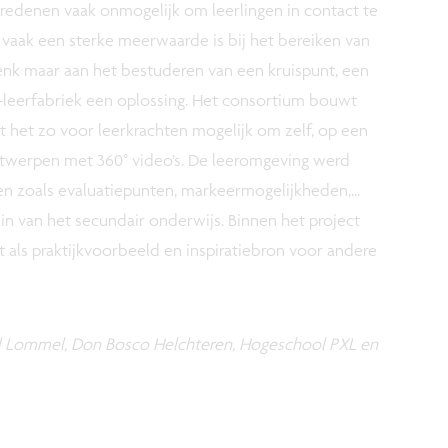
e redenen vaak onmogelijk om leerlingen in contact te
et vaak een sterke meerwaarde is bij het bereiken van
enk maar aan het bestuderen van een kruispunt, een
R-leerfabriek een oplossing. Het consortium bouwt
 het zo voor leerkrachten mogelijk om zelf, op een
ntwerpen met 360° video’s. De leeromgeving werd
ten zoals evaluatiepunten, markeermogelijkheden,...
n van het secundair onderwijs. Binnen het project
 als praktijkvoorbeeld en inspiratiebron voor andere
il Lommel, Don Bosco Helchteren, Hogeschool PXL en