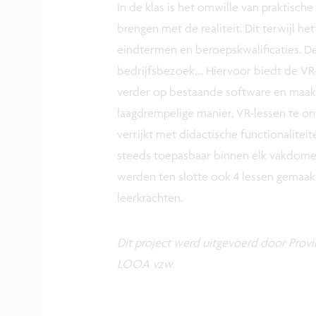
In de klas is het omwille van praktisch
brengen met de realiteit. Dit terwijl h
eindtermen en beroepskwalificaties. D
bedrijfsbezoek,... Hiervoor biedt de V
verder op bestaande software en maakt
laagdrempelige manier, VR-lessen te o
verrijkt met didactische functionalitei
steeds toepasbaar binnen elk vakdomei
werden ten slotte ook 4 lessen gemaakt
leerkrachten.
Dit project werd uitgevoerd door Prov
LOOA vzw.