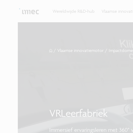
Ontdek hoe imec de krachten bundelt met Vlaams
up? Klop dan aan bij imec.istart.
bedrijven, overheden en universiteiten.
Wereldwijde R&D-hub
Vlaamse innova
/
Vlaamse innovatiemotor
/
Impactdome
VRLeerfabriek
Immersief ervaringsleren met 360° v