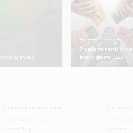
...
Techmeters
Smart education
7 markante trends uit de
voor jong en oud
imec.digimeter 2023
Vlaamse innovatiemotor
Start-upon
Ontdek onze lokale impact.
Lanceer je onde
Samenwerking
Imec.istart