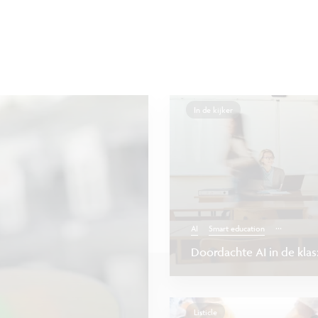
In de kijker
...
AI
Smart education
Doordachte AI in de klas
Listicle