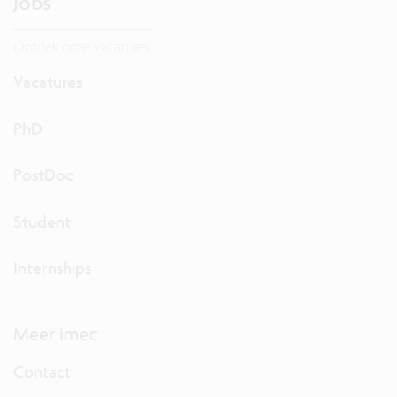
Jobs
Ontdek onze vacatures.
Vacatures
PhD
PostDoc
Student
Internships
Meer imec
Contact