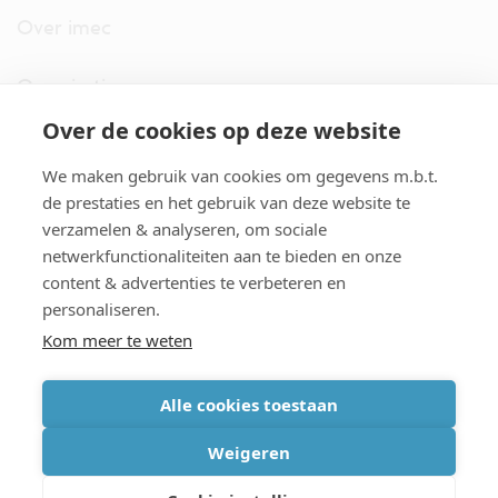
Over imec
Organisatie
Over de cookies op deze website
imec.digimeter
We maken gebruik van cookies om gegevens m.b.t.
Stories
de prestaties en het gebruik van deze website te
verzamelen & analyseren, om sociale
netwerkfunctionaliteiten aan te bieden en onze
Pers
content & advertenties te verbeteren en
personaliseren.
Nieuwsbrief
Kom meer te weten
Alle cookies toestaan
cookiebeleid
|
disclaimer
|
imec international
|
privacyverklaring
|
Weigeren
algemene voorwaarden verkoop/aankoop