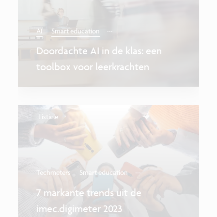
...
AI
Smart education
Doordachte AI in de klas: een
toolbox voor leerkrachten
Listicle
...
Techmeters
Smart education
7 markante trends uit de
imec.digimeter 2023