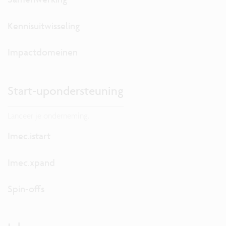
Kennisuitwisseling
Impactdomeinen
Start-upondersteuning
Lanceer je onderneming.
Imec.istart
Imec.xpand
Spin-offs