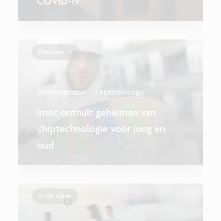
COVID-19
Persbericht
Smart education
Chiptechnologie
Imec onthult geheimen van
chiptechnologie voor jong en
oud
In de kijker