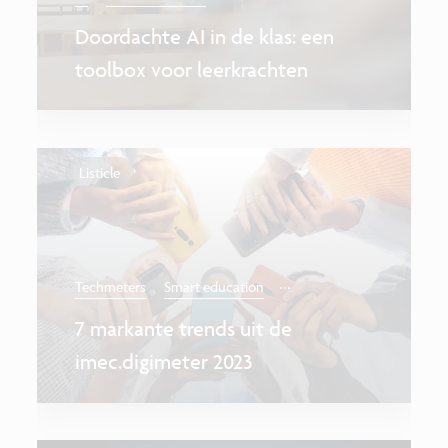
Doordachte AI in de klas: een
toolbox voor leerkrachten
Listicle
...
Techmeters
Smart education
7 markante trends uit de
imec.digimeter 2023