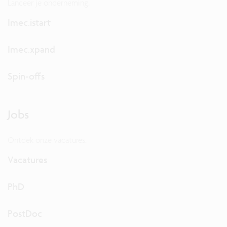
Lanceer je onderneming.
Imec.istart
Imec.xpand
Spin-offs
Jobs
Ontdek onze vacatures.
Vacatures
PhD
PostDoc