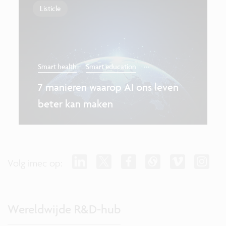
Listicle
...
Smart health
Smart education
7 manieren waarop AI ons leven
beter kan maken
Volg imec op:
Wereldwijde R&D-hub