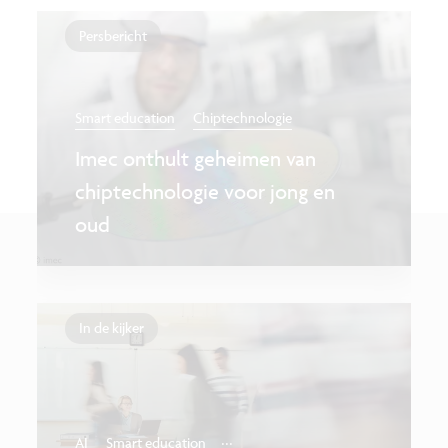
Persbericht
Smart education
Chiptechnologie
Imec onthult geheimen van
chiptechnologie voor jong en
oud
In de kijker
...
AI
Smart education