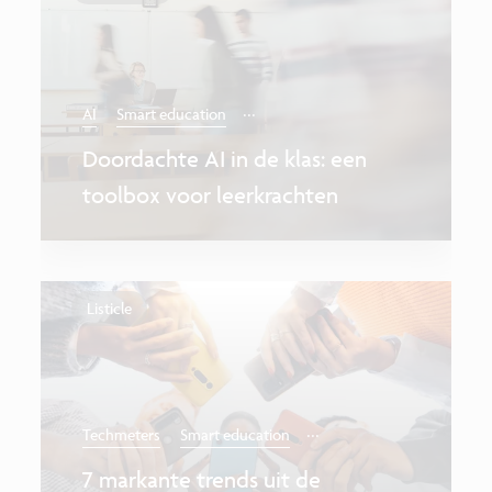
...
AI
Smart education
Doordachte AI in de klas: een
toolbox voor leerkrachten
Listicle
...
Techmeters
Smart education
7 markante trends uit de