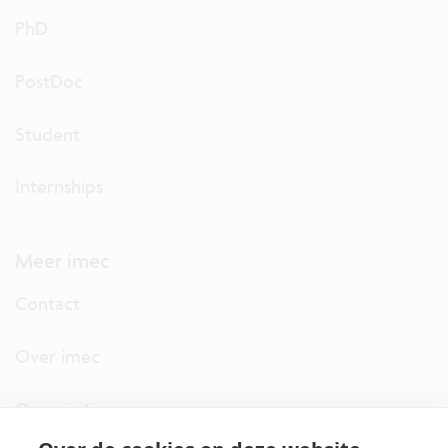
PhD
PostDoc
Student
Internships
Meer imec
Contact
Over imec
Organisatie