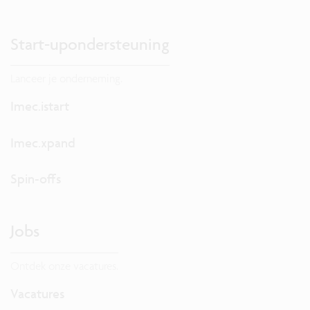
Start-upondersteuning
Lanceer je onderneming.
Imec.istart
Imec.xpand
Spin-offs
Jobs
Ontdek onze vacatures.
Vacatures