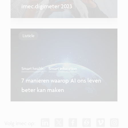
imec.digimeter 2023
Listicle
...
Smart health
Smart education
7 manieren waarop AI ons leven
beter kan maken
Volg imec op: