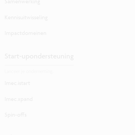
Samenwerking
Kennisuitwisseling
Impactdomeinen
Start-upondersteuning
Lanceer je onderneming.
Imec.istart
Imec.xpand
Spin-offs