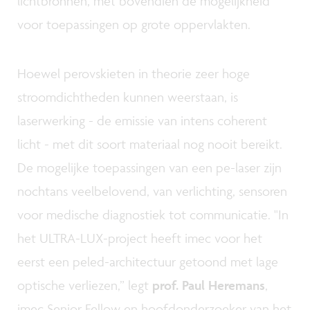
lichtbronnen, met bovendien de mogelijkheid
voor toepassingen op grote oppervlakten.
Hoewel perovskieten in theorie zeer hoge
stroomdichtheden kunnen weerstaan, is
laserwerking - de emissie van intens coherent
licht - met dit soort materiaal nog nooit bereikt.
De mogelijke toepassingen van een pe-laser zijn
nochtans veelbelovend, van verlichting, sensoren
voor medische diagnostiek tot communicatie. "In
het ULTRA-LUX-project heeft imec voor het
eerst een peled-architectuur getoond met lage
optische verliezen,” legt
prof. Paul Heremans
,
imec Senior Fellow en hoofdonderzoeker van het