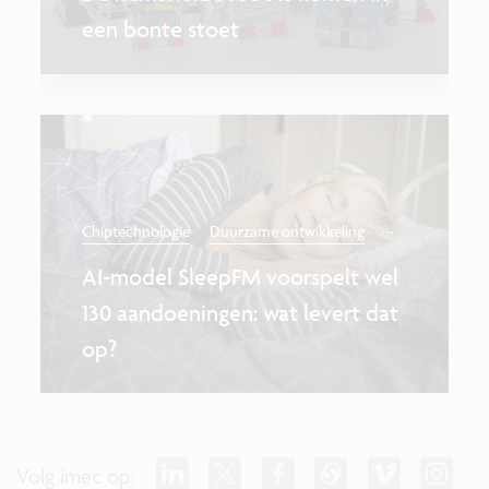
een bonte stoet
...
Chiptechnologie
Duurzame ontwikkeling
AI-model SleepFM voorspelt wel
130 aandoeningen: wat levert dat
op?
Volg imec op: