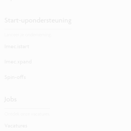
Start-upondersteuning
Lanceer je onderneming.
Imec.istart
Imec.xpand
Spin-offs
Jobs
Ontdek onze vacatures.
Vacatures