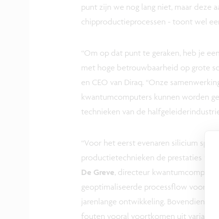
punt zijn we nog lang niet, maar deze 
chipproductieprocessen - toont wel e
“Om op dat punt te geraken, heb je ee
met hoge betrouwbaarheid op grote sch
en CEO van Diraq. “Onze samenwerking
kwantumcomputers kunnen worden geb
technieken van de halfgeleiderindustri
“Voor het eerst evenaren silicium spin 
productietechnieken de prestaties van 
De Greve
, directeur kwantumcomputing 
geoptimaliseerde processflow voor sil
jarenlange ontwikkeling. Bovendien zie
fouten vooral voortkomen uit variaties 