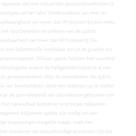
t-apparaat dat met industriële productiemethoden is
rototypes uit het labo. Onderzoekers van imec en
auwkeurigheid van meer dan 99 procent bij een reeks
 het voorbereiden en uitlezen van de qubits
ouwbaarheid van meer dan 99.9 procent). Die
ts een beloftevolle kandidaat om uit te groeien tot
ntumcomputer. Silicium qubits hebben het voordeel
chnologieën waarin de halfgeleiderindustrie al een
ds geavanceerdere chips te ontwikkelen. De qubits
s van ‘kwatumdots’: door een elektron op te sluiten
an je de spin-toestand van dat elektron gebruiken om
 hun nanoschaal kunnen er in principe miljoenen
egreerd. Miljoenen qubits zijn nodig om een
e toepassingen mogelijk maakt, zoals het
het simuleren van natuurkundige processen. Op dat