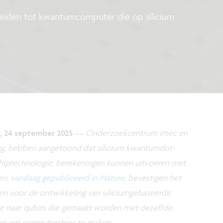
leiden tot kwantumcomputer die op silicium
, 24 september 2025
—
Onderzoekcentrum imec en
ng, hebben aangetoond dat silicium kwantumdot-
chiptechnologie, berekeningen kunnen uitvoeren met
en,
vandaag gepubliceerd in Nature
, bevestigen het
en voor de ontwikkeling van siliciumgebaseerde
 naar qubits die gemaakt worden met dezelfde
en om computerchips te maken.