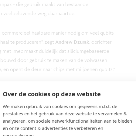
aanpak - die gebruik maakt van bestaande
en veelbelovende weg daarnaartoe.
n commercieel haalbare manier nodig om veel qubits
aal te produceren”, zegt
Andrew Dzurak
, oprichter
 met imec maakt duidelijk dat siliciumgebaseerde
ouwd door gebruik te maken van de volwassen
e, en opent de deur naar chips met miljoenen qubits.”
qubitapparaten die zijn gemaakt met industriële
Over de cookies op deze website
de beste prototypes uit het labo”, bevestigt
Kristiaan
We maken gebruik van cookies om gegevens m.b.t. de
bij imec. “Dit was enkel mogelijk dankzij imecs
prestaties en het gebruik van deze website te verzamelen &
icium kwantumdot-structuren, het gevolg van
analyseren, om sociale netwerkfunctionaliteiten aan te bieden
n we nog ruimte voor verbetering: aangezien de
en onze content & advertenties te verbeteren en
in het siliciummateriaal, en niet door storingen uit de
personaliseren.