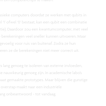
ssieke computers doordat ze werken met qubits in
el ‘1’ ofwel ‘0’ bestaat, kan een qubit een combinatie
rpositie). Daardoor zou een kwantumcomputer, met veel
 berekeningen veel sneller kunnen uitvoeren. Maar
t gevoelig voor ruis van buitenaf. Zodra ze hun
oeren ze de berekeningen niet meer correct uit.
s lang genoeg te isoleren van externe invloeden,
e nauwkeurig genoeg zijn. In academische labo’s
maat gemaakte prototypes. Maar blijven die gunstige
overstap maakt naar een industriële
 lang onbeantwoord - tot vandaag.