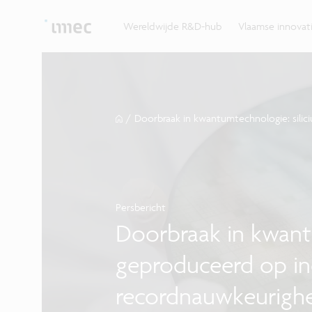
Ontdek hoe imec de krachten bundelt met Vlaams
up? Klop dan aan bij imec.istart.
bedrijven, overheden en universiteiten.
Wereldwijde R&D-hub
Vlaamse innova
/
Doorbraak in kwantumtechnologie: silici
Persbericht
Doorbraak in kwantu
geproduceerd op ind
recordnauwkeurigh