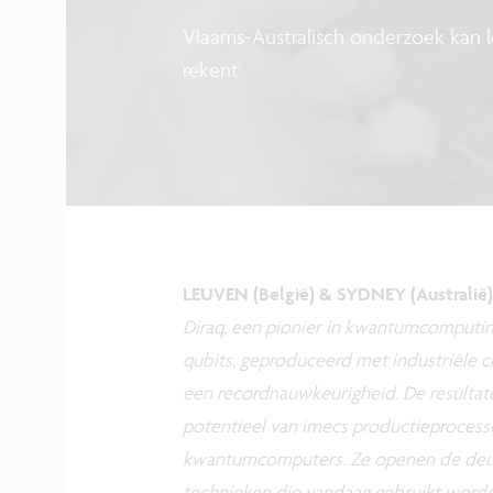
Vlaams-Australisch onderzoek kan 
rekent
LEUVEN (België) & SYDNEY (Australië)
Diraq, een pionier in kwantumcomputi
qubits, geproduceerd met industriële 
een recordnauwkeurigheid. De resultat
potentieel van imecs productieprocess
kwantumcomputers. Ze openen de deur
technieken die vandaag gebruikt word