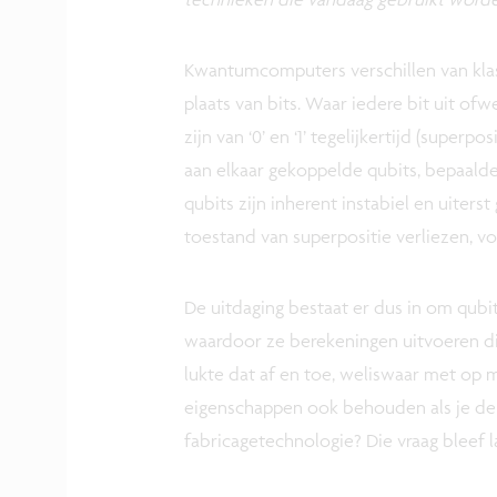
Kwantumcomputers verschillen van kla
plaats van bits. Waar iedere bit uit ofw
zijn van ‘0’ en ‘1’ tegelijkertijd (supe
aan elkaar gekoppelde qubits, bepaalde
qubits zijn inherent instabiel en uiters
toestand van superpositie verliezen, v
De uitdaging bestaat er dus in om qubit
waardoor ze berekeningen uitvoeren di
lukte dat af en toe, weliswaar met op 
eigenschappen ook behouden als je de 
fabricagetechnologie? Die vraag bleef