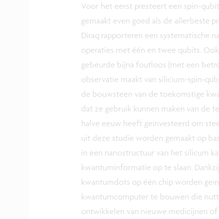
Voor het eerst presteert een spin-qubi
gemaakt even goed als de allerbeste p
Diraq rapporteren een systematische n
operaties met één en twee qubits. Ook
gebeurde bijna foutloos (met een betr
observatie maakt van silicium-spin-qubi
de bouwsteen van de toekomstige kwa
dat ze gebruik kunnen maken van de te
halve eeuw heeft geïnvesteerd om stee
uit deze studie worden gemaakt op basi
in een nanostructuur van het silicum k
kwantuminformatie op te slaan. Dankzij
kwantumdots op één chip worden geïnt
kwantumcomputer te bouwen die nuttig
ontwikkelen van nieuwe medicijnen of 