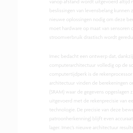
vanop afstand wordt uitgevoerd altijd m
beslissingen van levensbelang kunnen zij
nieuwe oplossingen nodig om deze bere
moet hardware op maat van sensoren 
stroomverbruik drastisch wordt gered
Imec bedacht een ontwerp dat, dankzij
computerarchitectuur volledig op de sc
computertijdperk is de rekenprocessor
architectuur vinden de berekeningen o
(SRAM) waar de gegevens opgeslagen zi
uitgevoerd met de rekenprecisie van e
technologie. De precisie van deze bewer
patroonherkenning) blijft even accuraat
lager. Imec’s nieuwe architectuur result