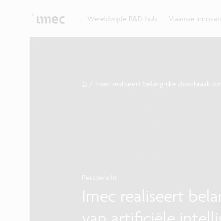
Ontdek hoe imec de krachten bundelt met Vlaams
up? Klop dan aan bij imec.istart.
bedrijven, overheden en universiteiten.
Wereldwijde R&D-hub
Vlaamse innova
/
Imec realiseert belangrijke doorbraak om 
Persbericht
Imec realiseert bel
van artificiële intel