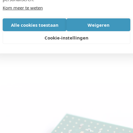
rwaarts om de industrie te laten zien hoe we het
Kom meer te weten
toepassingen aanzienlijk kunnen verminderen."
Alle cookies toestaan
Weigeren
Cookie-instellingen