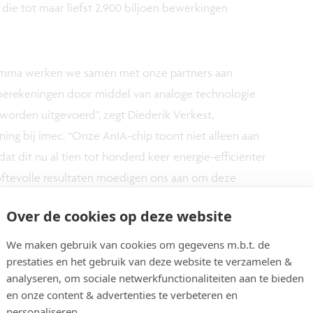
die tot maar liefst 2.900 biljoen bewerkingen
ramma werken we samen met onze partners aan
 berekeningen door middel van analoge technologie
worden uitgevoerd”, zegt Diederik Verkest,
ng bij imec. “Onze AnIA-chip toont niet alleen aan
 dat dit nu al tien tot honderd keer energie-efficiënter
loftevolle resultaten moedigen ons aan om deze
ntwikkelen.”
Over de cookies op deze website
 het 22FDX-platform van GlobalFoundries, een
We maken gebruik van cookies om gegevens m.b.t. de
prestaties en het gebruik van deze website te verzamelen &
 volgende generatie IoT-toepassingen. "We werkten
analyseren, om sociale netwerkfunctionaliteiten aan te bieden
IA-chip te implementeren,"
en onze content & advertenties te verbeteren en
n de Compute Business Unit bij GlobalFoundries.
personaliseren.