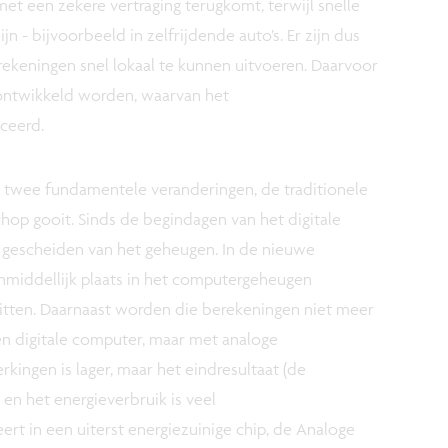
et een zekere vertraging terugkomt, terwijl snelle
n - bijvoorbeeld in zelfrijdende auto’s. Er zijn dus
keningen snel lokaal te kunnen uitvoeren. Daarvoor
ontwikkeld worden, waarvan het
uceerd.
 twee fundamentele veranderingen, de traditionele
hop gooit. Sinds de begindagen van het digitale
 gescheiden van het geheugen. In de nieuwe
nmiddellijk plaats in het computergeheugen
tten. Daarnaast worden die berekeningen niet meer
en digitale computer, maar met analoge
kingen is lager, maar het eindresultaat (de
 en het energieverbruik is veel
eert in een uiterst energiezuinige chip, de Analoge