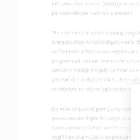
Inferentie Accelerator (AnIA) genoemd, 
per seconde per watt kan uitvoeren.
“Binnen imec’s machine learning prog
energiezuinige AI-oplossingen waarbij
rechtstreeks in het computergeheugen 
programmadirecteur voor machine learni
dat dit in praktijk mogelijk is; maar ook
gebeurt dan in digitale chips. Deze be
revolutionaire technologie verder te o
De AnIA-chip werd geïmplementeerd in
geavanceerde chiptechnologie voor de
nauw samen met imec om de nieuwe An
zegt Hiren Majmudar, vice-president va