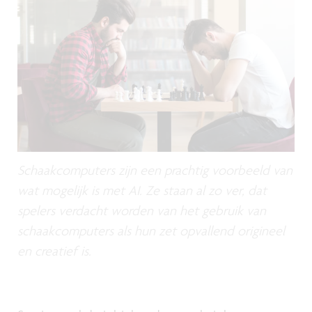
Schaakcomputers zijn een prachtig voorbeeld van
wat mogelijk is met AI. Ze staan al zo ver, dat
spelers verdacht worden van het gebruik van
schaakcomputers als hun zet opvallend origineel
en creatief is.