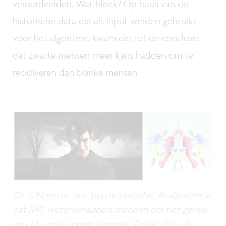
veroordeelden. Wat bleek? Op basis van de
historische data die als input werden gebruikt
voor het algoritme, kwam die tot de conclusie
dat zwarte mensen meer kans hadden om te
recidiveren dan blanke mensen.
Dit is Norman, het ‘psychopatische’ AI-algorithme
dat MIT-wetenschappers trainden om het gevaar
van AI aan te tonen wanneer ‘foute’ data als