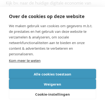
Kijk bv. naar de huidige digitale economie van
apps en digitale diensten. Veel diensten kan je
Over de cookies op deze website
gratis gebruiken, soms (met of zonder dat je dit
We maken gebruik van cookies om gegevens m.b.t.
goed beseft) in ruil voor toegang tot je data. Ook
de prestaties en het gebruik van deze website te
in dit systeem zal data een nieuw ruilmiddel zijn,
verzamelen & analyseren, om sociale
en we kunnen er dus maar beter voor zorgen dat
netwerkfunctionaliteiten aan te bieden en onze
content & advertenties te verbeteren en
het ons eigendom is en dat we het transparant
personaliseren.
kunnen inzetten waar we willen.
Kom meer te weten
Alle cookies toestaan
Weigeren
Cookie-instellingen
Hoe werkt imec mee aan een