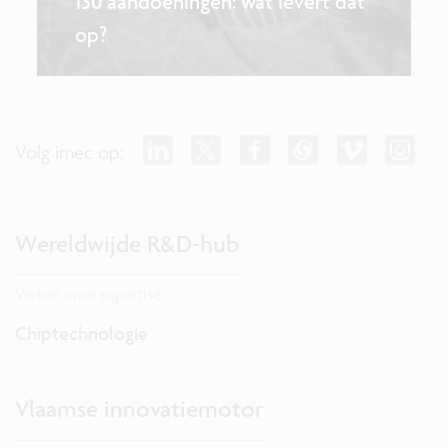
130 aandoeningen: wat levert dat
op?
Volg imec op:
Wereldwijde R&D-hub
Verken onze expertise.
Chiptechnologie
Vlaamse innovatiemotor