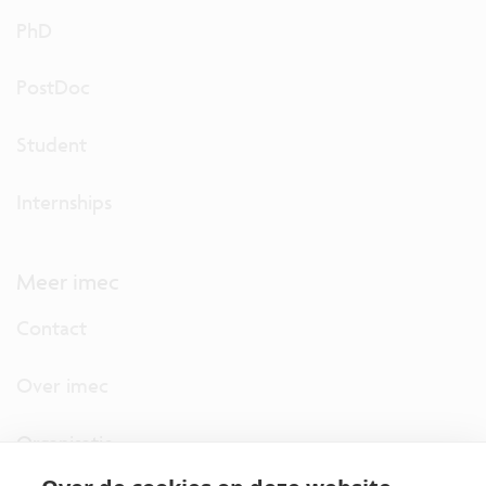
PhD
PostDoc
Student
Internships
Meer imec
Contact
Over imec
Organisatie