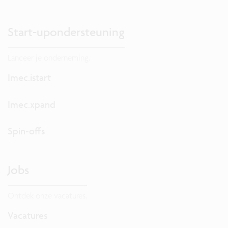
Start-upondersteuning
Lanceer je onderneming.
Imec.istart
Imec.xpand
Spin-offs
Jobs
Ontdek onze vacatures.
Vacatures