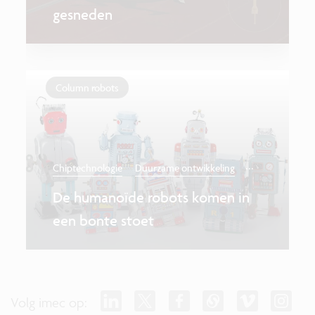
gesneden
Column robots
...
Chiptechnologie
Duurzame ontwikkeling
De humanoïde robots komen in
een bonte stoet
Volg imec op: