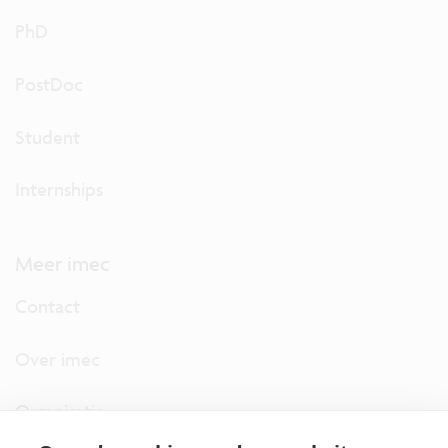
PhD
PostDoc
Student
Internships
Meer imec
Contact
Over imec
Organisatie