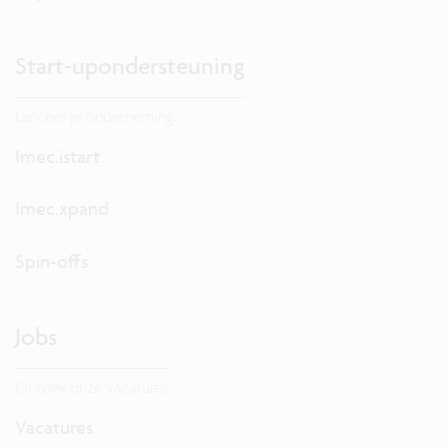
Start-upondersteuning
Lanceer je onderneming.
Imec.istart
Imec.xpand
Spin-offs
Jobs
Ontdek onze vacatures.
Vacatures