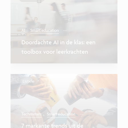
...
AI
Smart education
Doordachte AI in de klas: een
toolbox voor leerkrachten
Listicle
...
Techmeters
Smart education
7 markante trends uit de