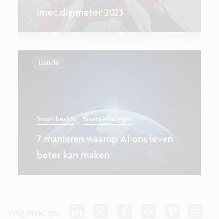
imec.digimeter 2023
Listicle
...
Smart health
Smart education
7 manieren waarop AI ons leven
beter kan maken
Volg imec op: