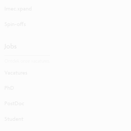
Imec.xpand
Spin-offs
Jobs
Ontdek onze vacatures.
Vacatures
PhD
PostDoc
Student