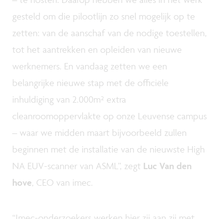
gesteld om die pilootlijn zo snel mogelijk op te
zetten: van de aanschaf van de nodige toestellen,
tot het aantrekken en opleiden van nieuwe
werknemers. En vandaag zetten we een
belangrijke nieuwe stap met de officiële
inhuldiging van 2.000m² extra
cleanroomoppervlakte op onze Leuvense campus
– waar we midden maart bijvoorbeeld zullen
beginnen met de installatie van de nieuwste High
NA EUV-scanner van ASML”, zegt
Luc Van den
hove
, CEO van imec.
“Imec-onderzoekers werken hier zij aan zij met