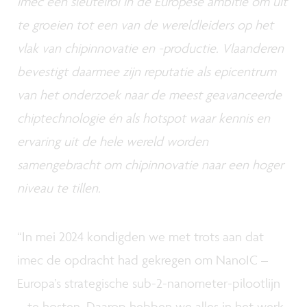
imec een sleutelrol in de Europese ambitie om uit
te groeien tot een van de wereldleiders op het
vlak van chipinnovatie en -productie. Vlaanderen
bevestigt daarmee zijn reputatie als epicentrum
van het onderzoek naar de meest geavanceerde
chiptechnologie én als hotspot waar kennis en
ervaring uit de hele wereld worden
samengebracht om chipinnovatie naar een hoger
niveau te tillen.
“In mei 2024 kondigden we met trots aan dat
imec de opdracht had gekregen om NanoIC –
Europa’s strategische sub-2-nanometer-pilootlijn
– te hosten. Daarop hebben we alles in het werk