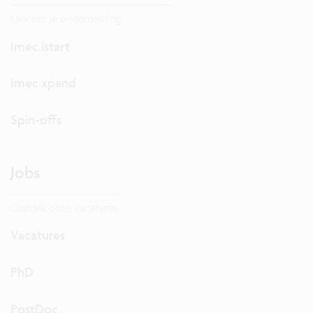
Lanceer je onderneming.
Imec.istart
Imec.xpand
Spin-offs
Jobs
Ontdek onze vacatures.
Vacatures
PhD
PostDoc