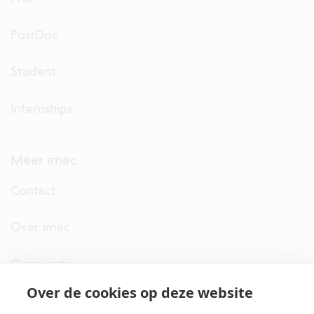
PostDoc
Student
Internships
Meer imec
Contact
Over imec
Organisatie
Over de cookies op deze website
imec.digimeter