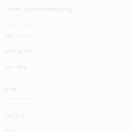
Start-upondersteuning
Lanceer je onderneming.
Imec.istart
Imec.xpand
Spin-offs
Jobs
Ontdek onze vacatures.
Vacatures
PhD