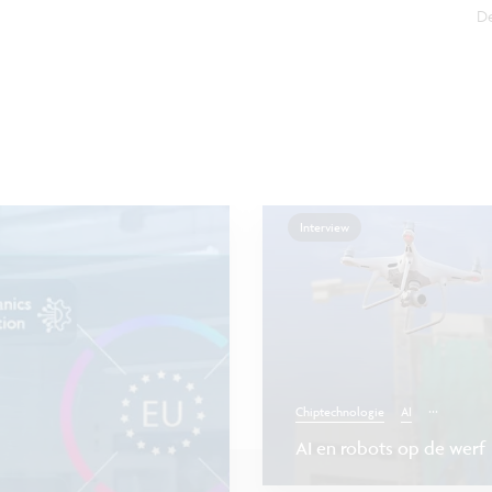
De
Interview
...
Chiptechnologie
AI
AI en robots op de werf