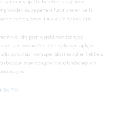
 stap voor stap. Dat betekent volgens mij
tig worden als ze perfect functioneren. Zelfs
rde creëren, zowel thuis als in de industrie.
wacht wellicht geen wereld met één type
 stoet van humanoïde robots, die veelzijdiger
oudrobots, maar toch specialisaties zullen hebben.
uto bestaat, maar een gevarieerd landschap van
sportwagens.
in
De Tijd.