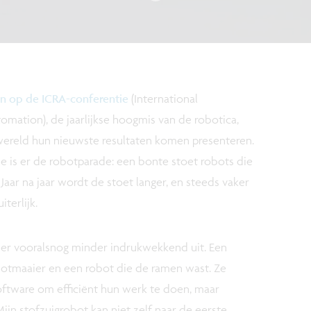
n op de ICRA-conferentie
(International
mation), de jaarlijkse hoogmis van de robotica,
wereld hun nieuwste resultaten komen presenteren.
ie is er de robotparade: een bonte stoet robots die
Jaar na jaar wordt de stoet langer, en steeds vaker
iterlijk.
e er vooralsnog minder indrukwekkend uit. Een
botmaaier en een robot die de ramen wast. Ze
oftware om efficiënt hun werk te doen, maar
jn stofzuigrobot kan niet zelf naar de eerste