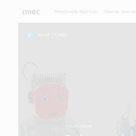
Ontdek hoe imec de krachten bundelt met Vlaams
up? Klop dan aan bij imec.istart.
bedrijven, overheden en universiteiten.
Wereldwijde R&D-hub
Vlaamse innova
NAAR STORIES
Column robots