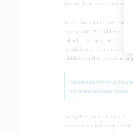
door te doén, in de echte wereld
Die scepsis remt de investeringsg
robotica. In 2025 haalden robot
miljard dollar op, goed voor 9% 
AI positioneert als een van de 
middelen kan het ontwikkeltemp
Humanoïde robots zullen nie
tot universele assistenten.
Toch geloof ik niet in een plo
robots zullen niet van de ene d