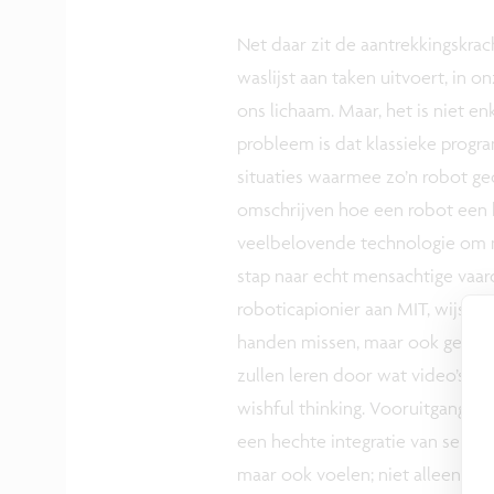
Net daar zit de aantrekkingskra
waslijst aan taken uitvoert, in 
ons lichaam. Maar, het is niet e
probleem is dat klassieke progra
situaties waarmee zo’n robot ge
omschrijven hoe een robot een 
veelbelovende technologie om me
stap naar echt mensachtige vaard
roboticapionier aan MIT, wijst e
handen missen, maar ook gevoel 
zullen leren door wat video’s va
wishful thinking. Vooruitgang za
een hechte integratie van sensore
maar ook voelen; niet alleen be