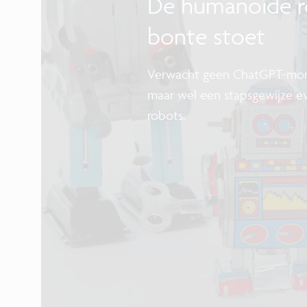
De humanoïde r
bonte stoet
Verwacht geen ChatGPT-mom
maar wel een stapsgewijze ev
robots.