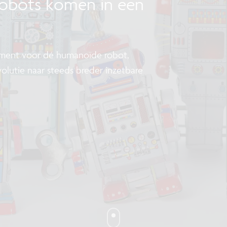
obots komen in een
ent voor dé humanoïde robot,
olutie naar steeds breder inzetbare