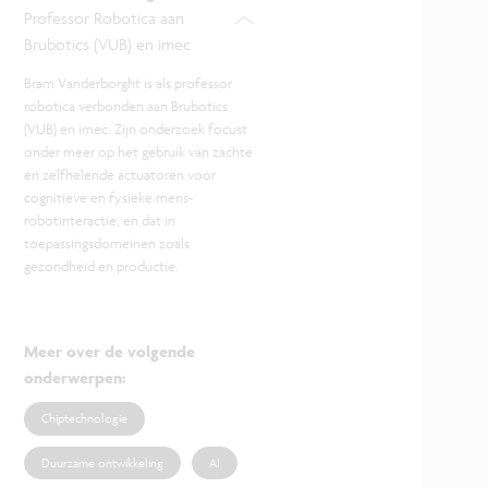
Professor Robotica aan
Brubotics (VUB) en imec
Bram Vanderborght is als professor
robotica verbonden aan Brubotics
(VUB) en imec. Zijn onderzoek focust
onder meer op het gebruik van zachte
en zelfhelende actuatoren voor
cognitieve en fysieke mens-
robotinteractie, en dat in
toepassingsdomeinen zoals
gezondheid en productie.
Meer over de volgende
onderwerpen
:
Chiptechnologie
Duurzame ontwikkeling
AI