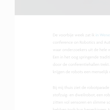
De voorbije week zat ik
in Wene
conference on Robotics and Auto
waar onderzoekers uit de hele 
Een in het oog springende tradit
door de conferentiehallen trekt. 
krijgen de robots een menselijk u
Bij mij thuis ziet de robotparad
stofzuig- en dweilrobot, een ro
zitten vol sensoren en slimme s
hebben toch hun beperkingen. Mi