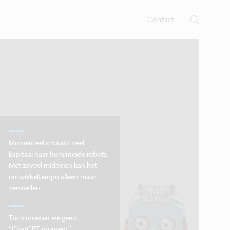
 nano- en digitale technologie op
b voor nano-elektronica en
nen.
Contact
Momenteel stroomt veel
kapitaal naar humanoïde robots.
Met zoveel middelen kan het
ontwikkeltempo alleen maar
versnellen.
Toch moeten we geen
“ChatGPT-moment”